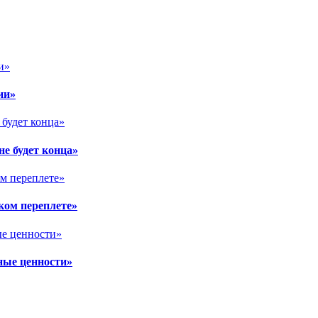
ии»
е будет конца»
ком переплете»
ные ценности»