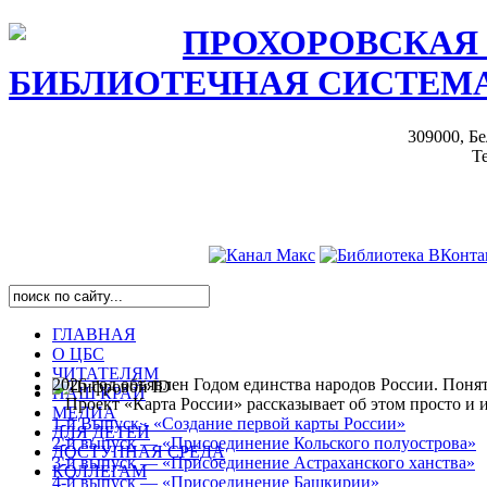
ПРОХОРОВСКАЯ
БИБЛИОТЕЧНАЯ СИСТЕМ
309000, Бе
Те
ГЛАВНАЯ
О ЦБС
ЧИТАТЕЛЯМ
2026 год объявлен Годом единства народов России. Понят
НАШ КРАЙ
Проект «Карта России» рассказывает об этом просто и 
МЕДИА
1-й Выпуск - «Создание первой карты России»
ДЛЯ ДЕТЕЙ
2-й выпуск — «Присоединение Кольского полуострова»
ДОСТУПНАЯ СРЕДА
3-й выпуск — «Присоединение Астраханского ханства»
КОЛЛЕГАМ
4-й выпуск — «Присоединение Башкирии»