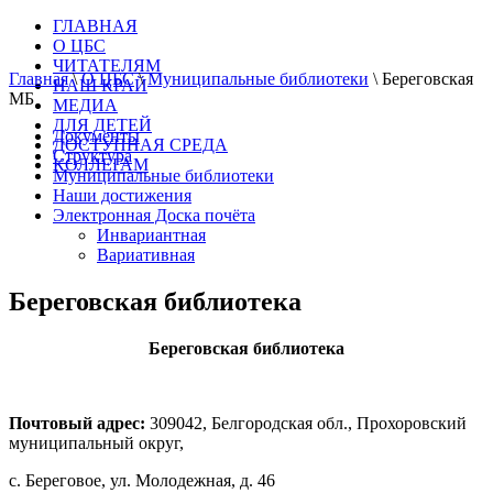
ГЛАВНАЯ
О ЦБС
ЧИТАТЕЛЯМ
Главная
\
О ЦБС
\
Муниципальные библиотеки
\
Береговская
НАШ КРАЙ
МБ
МЕДИА
ДЛЯ ДЕТЕЙ
Документы
ДОСТУПНАЯ СРЕДА
Структура
КОЛЛЕГАМ
Муниципальные библиотеки
Наши достижения
Электронная Доска почёта
Инвариантная
Вариативная
Береговская библиотека
Береговская библиотека
Почтовый адрес:
309042, Белгородская обл., Прохоровский
муниципальный округ,
с. Береговое, ул. Молодежная, д. 46