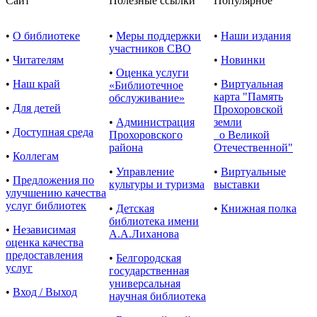
Сайт
Полезные ссылки
Популярное
•
О библиотеке
•
Меры поддержки
•
Наши издания
участников СВО
•
Читателям
•
Новинки
•
Оценка услуги
•
Наш край
•
Виртуальная
«Библиотечное
карта "Память
обслуживание»
•
Для детей
Прохоровской
•
Администрация
земли
•
Доступная среда
Прохоровского
о Великой
района
Отечественной"
•
Коллегам
•
Управление
•
Виртуальные
•
Предложения по
культуры и туризма
выставки
улучшению качества
услуг библиотек
•
Детская
•
Книжная полка
библиотека имени
•
Независимая
А.А.Лиханова
оценка качества
предоставления
•
Белгородская
услуг
государственная
универсальная
•
Вход / Выход
научная библиотека