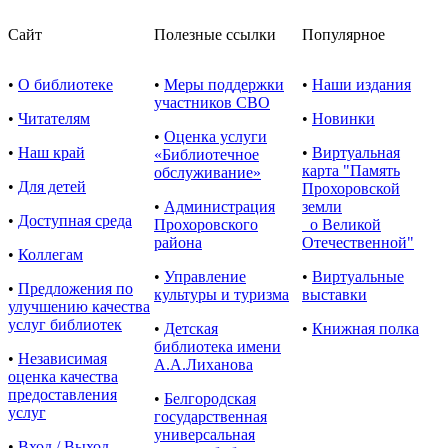
Сайт
Полезные ссылки
Популярное
•
О библиотеке
•
Меры поддержки
•
Наши издания
участников СВО
•
Читателям
•
Новинки
•
Оценка услуги
•
Наш край
•
Виртуальная
«Библиотечное
карта "Память
обслуживание»
•
Для детей
Прохоровской
•
Администрация
земли
•
Доступная среда
Прохоровского
о Великой
района
Отечественной"
•
Коллегам
•
Управление
•
Виртуальные
•
Предложения по
культуры и туризма
выставки
улучшению качества
услуг библиотек
•
Детская
•
Книжная полка
библиотека имени
•
Независимая
А.А.Лиханова
оценка качества
предоставления
•
Белгородская
услуг
государственная
универсальная
•
Вход / Выход