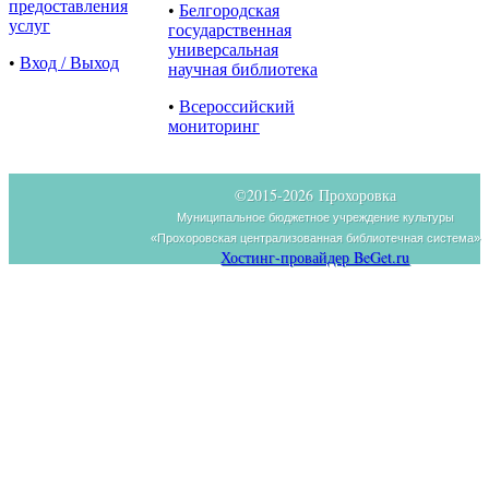
предоставления
•
Белгородская
услуг
государственная
универсальная
•
Вход / Выход
научная библиотека
•
Всероссийский
мониторинг
©2015-
2026 Прохоровка
Муниципальное бюджетное учреждение культуры
«Прохоровская централизованная библиотечная система»
Хостинг-провайдер BeGet.ru