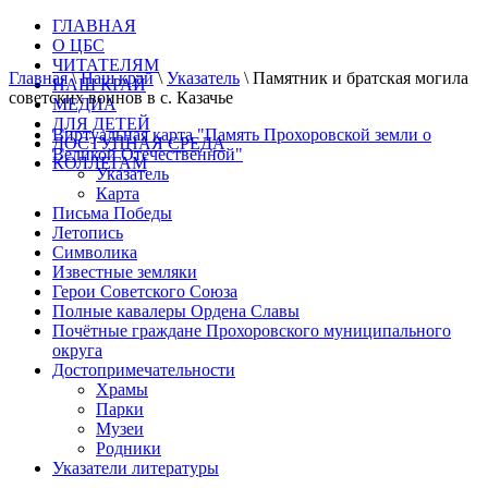
ГЛАВНАЯ
О ЦБС
ЧИТАТЕЛЯМ
Главная
\
Наш край
\
Указатель
\
Памятник и братская могила
НАШ КРАЙ
советских воинов в с. Казачье
МЕДИА
ДЛЯ ДЕТЕЙ
Виртуальная карта "Память Прохоровской земли о
ДОСТУПНАЯ СРЕДА
Великой Отечественной"
КОЛЛЕГАМ
Указатель
Карта
Письма Победы
Летопись
Символика
Известные земляки
Герои Советского Союза
Полные кавалеры Ордена Славы
Почётные граждане Прохоровского муниципального
округа
Достопримечательности
Храмы
Парки
Музеи
Родники
Указатели литературы