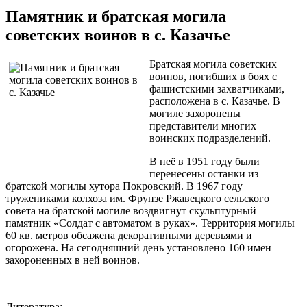
Памятник и братская могила
советских воинов в с. Казачье
Братская могила советских
воинов, погибших в боях с
фашистскими захватчиками,
расположена в с. Казачье. В
могиле захоронены
представители многих
воинских подразделений.
В неё в 1951 году были
перенесены останки из
братской могилы хутора Покровский. В 1967 году
тружениками колхоза им. Фрунзе Ржавецкого сельского
совета на братской могиле воздвигнут скульптурный
памятник «Солдат с автоматом в руках». Территория могилы
60 кв. метров обсажена декоративными деревьями и
огорожена. На сегодняшний день установлено 160 имен
захороненных в ней воинов.
Литература: