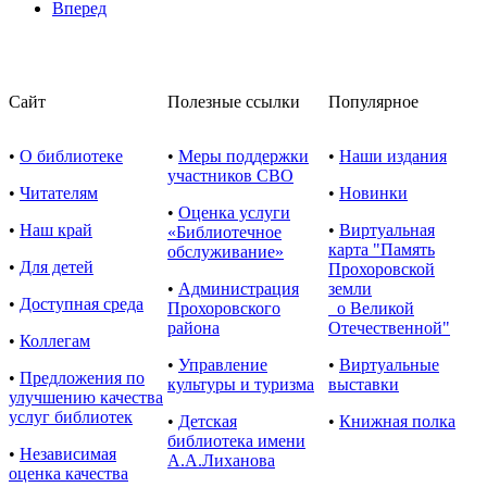
Вперед
Сайт
Полезные ссылки
Популярное
•
О библиотеке
•
Меры поддержки
•
Наши издания
участников СВО
•
Читателям
•
Новинки
•
Оценка услуги
•
Наш край
•
Виртуальная
«Библиотечное
карта "Память
обслуживание»
•
Для детей
Прохоровской
•
Администрация
земли
•
Доступная среда
Прохоровского
о Великой
района
Отечественной"
•
Коллегам
•
Управление
•
Виртуальные
•
Предложения по
культуры и туризма
выставки
улучшению качества
услуг библиотек
•
Детская
•
Книжная полка
библиотека имени
•
Независимая
А.А.Лиханова
оценка качества