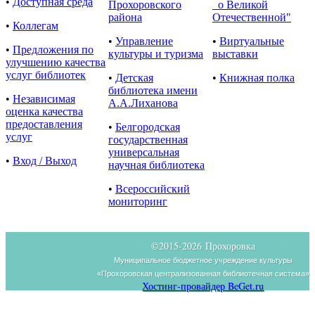
•
Доступная среда
Прохоровского
о Великой
района
Отечественной"
•
Коллегам
•
Управление
•
Виртуальные
•
Предложения по
культуры и туризма
выставки
улучшению качества
услуг библиотек
•
Детская
•
Книжная полка
библиотека имени
•
Независимая
А.А.Лиханова
оценка качества
предоставления
•
Белгородская
услуг
государственная
универсальная
•
Вход / Выход
научная библиотека
•
Всероссийский
мониторинг
©2015-
2026 Прохоровка
Муниципальное бюджетное учреждение культуры
«Прохоровская централизованная библиотечная система»
Хостинг-провайдер BeGet.ru