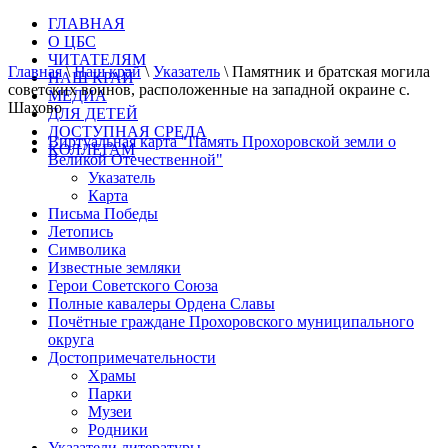
ГЛАВНАЯ
О ЦБС
ЧИТАТЕЛЯМ
Главная
\
Наш край
\
Указатель
\
Памятник и братская могила
НАШ КРАЙ
советских воинов, расположенные на западной окраине с.
МЕДИА
Шахово
ДЛЯ ДЕТЕЙ
ДОСТУПНАЯ СРЕДА
Виртуальная карта "Память Прохоровской земли о
КОЛЛЕГАМ
Великой Отечественной"
Указатель
Карта
Письма Победы
Летопись
Символика
Известные земляки
Герои Советского Союза
Полные кавалеры Ордена Славы
Почётные граждане Прохоровского муниципального
округа
Достопримечательности
Храмы
Парки
Музеи
Родники
Указатели литературы