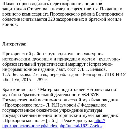
Шахово производились перезахоронения останков
защитников Отечества в последние десятилетия. По данным
военного комиссариата Прохоровского района Белгородской
областинасчитывается 320 захороненных в братской могиле
воинов.
Литература:
Прохоровский район : путеводитель по культурно-
историческим, духовным и природным местам : культурно-
образовательный туристический маршрут : [справочно-
информационное издание] / авт.-сост. : Л. Т. Бельков,
Т. А. Белькова. 2-е изд., перераб. и доп.– Белгород : ИПК НИУ
«БелГУ», 2015. – 287 с.
Братские могилы / Материал подготовлен методистом по
музейно-образовательной деятельности «ФГБУК
Государственный военно-исторический музей-заповедник
«Прохоровское поле» Л. И.Наумовой // Федеральное
государственное бюджетное учреждение культуры
Государственный военно-исторический музей-заповедник
«Прохоровское поле» [сайт] – Режим доступа:
http://
прохоровское-поле.рф/index.php/funeral/16227-selo-