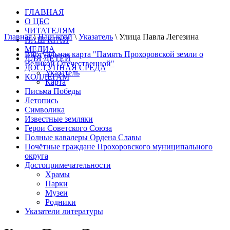
ГЛАВНАЯ
О ЦБС
ЧИТАТЕЛЯМ
Главная
\
Наш край
\
Указатель
\
Улица Павла Легезина
НАШ КРАЙ
МЕДИА
Виртуальная карта "Память Прохоровской земли о
ДЛЯ ДЕТЕЙ
Великой Отечественной"
ДОСТУПНАЯ СРЕДА
Указатель
КОЛЛЕГАМ
Карта
Письма Победы
Летопись
Символика
Известные земляки
Герои Советского Союза
Полные кавалеры Ордена Славы
Почётные граждане Прохоровского муниципального
округа
Достопримечательности
Храмы
Парки
Музеи
Родники
Указатели литературы