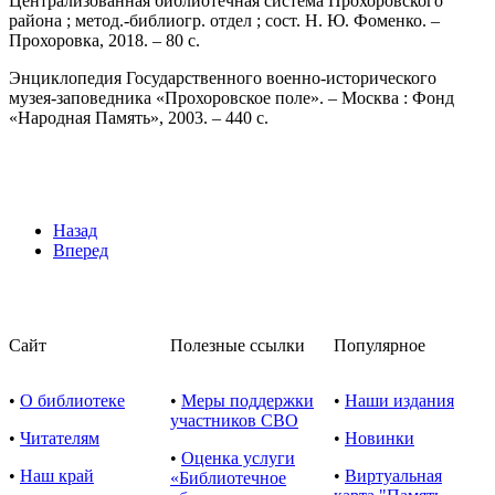
Централизованная библиотечная система Прохоровского
района ; метод.-библиогр. отдел ; сост. Н. Ю. Фоменко. –
Прохоровка, 2018. – 80 с.
Энциклопедия Государственного военно-исторического
музея-заповедника «Прохоровское поле». – Москва : Фонд
«Народная Память», 2003. – 440 с.
Назад
Вперед
Сайт
Полезные ссылки
Популярное
•
О библиотеке
•
Меры поддержки
•
Наши издания
участников СВО
•
Читателям
•
Новинки
•
Оценка услуги
•
Наш край
•
Виртуальная
«Библиотечное