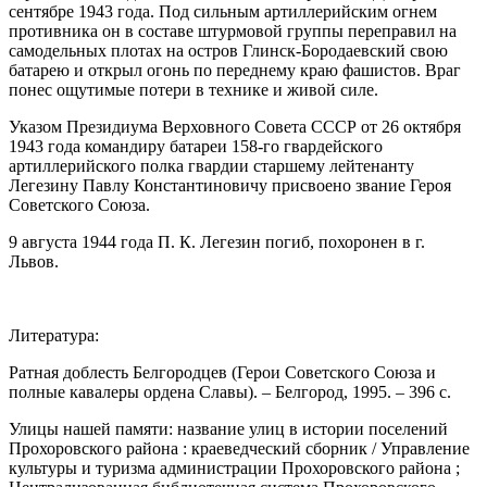
сентябре 1943 года. Под сильным артиллерийским огнем
противника он в составе штурмовой группы переправил на
самодельных плотах на остров Глинск-Бородаевский свою
батарею и открыл огонь по переднему краю фашистов. Враг
понес ощутимые потери в технике и живой силе.
Указом Президиума Верховного Совета СССР от 26 октября
1943 года командиру батареи 158-го гвардейского
артиллерийского полка гвардии старшему лейтенанту
Легезину Павлу Константиновичу присвоено звание Героя
Советского Союза.
9 августа 1944 года П. К. Легезин погиб, похоронен в г.
Львов.
Литература:
Ратная доблесть Белгородцев (Герои Советского Союза и
полные кавалеры ордена Славы). – Белгород, 1995. – 396 с.
Улицы нашей памяти: название улиц в истории поселений
Прохоровского района : краеведческий сборник / Управление
культуры и туризма администрации Прохоровского района ;