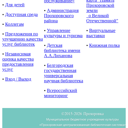
карта "Память
обслуживание»
•
Для детей
Прохоровской
•
Администрация
земли
•
Доступная среда
Прохоровского
о Великой
района
Отечественной"
•
Коллегам
•
Управление
•
Виртуальные
•
Предложения по
культуры и туризма
выставки
улучшению качества
услуг библиотек
•
Детская
•
Книжная полка
библиотека имени
•
Независимая
А.А.Лиханова
оценка качества
предоставления
•
Белгородская
услуг
государственная
универсальная
•
Вход / Выход
научная библиотека
•
Всероссийский
мониторинг
©2015-
2026 Прохоровка
Муниципальное бюджетное учреждение культуры
«Прохоровская централизованная библиотечная система»