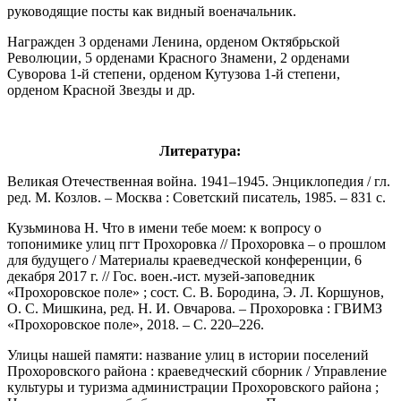
руководящие посты как видный военачальник.
Награжден 3 орденами Ленина, орденом Октябрьской
Революции, 5 орденами Красного Знамени, 2 орденами
Суворова 1-й степени, орденом Кутузова 1-й степени,
орденом Красной Звезды и др.
Литература:
Великая Отечественная война. 1941–1945. Энциклопедия / гл.
ред. М. Козлов. – Москва : Советский писатель, 1985. – 831 с.
Кузьминова Н. Что в имени тебе моем: к вопросу о
топонимике улиц пгт Прохоровка // Прохоровка – о прошлом
для будущего / Материалы краеведческой конференции, 6
декабря 2017 г. // Гос. воен.-ист. музей-заповедник
«Прохоровское поле» ; сост. С. В. Бородина, Э. Л. Коршунов,
О. С. Мишкина, ред. Н. И. Овчарова. – Прохоровка : ГВИМЗ
«Прохоровское поле», 2018. – С. 220–226.
Улицы нашей памяти: название улиц в истории поселений
Прохоровского района : краеведческий сборник / Управление
культуры и туризма администрации Прохоровского района ;