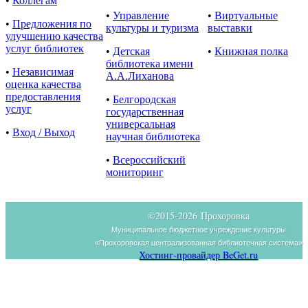
•
Коллегам
•
Управление
•
Виртуальные
•
Предложения по
культуры и туризма
выставки
улучшению качества
услуг библиотек
•
Детская
•
Книжная полка
библиотека имени
•
Независимая
А.А.Лиханова
оценка качества
предоставления
•
Белгородская
услуг
государственная
универсальная
•
Вход / Выход
научная библиотека
•
Всероссийский
мониторинг
©2015-
2026 Прохоровка
Муниципальное бюджетное учреждение культуры
«Прохоровская централизованная библиотечная система»
Хостинг-провайдер BeGet.ru