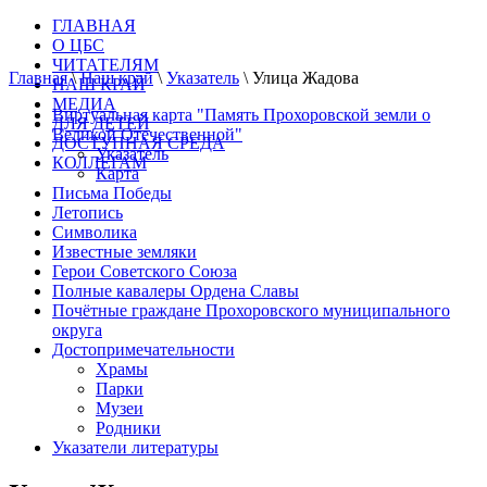
ГЛАВНАЯ
О ЦБС
ЧИТАТЕЛЯМ
Главная
\
Наш край
\
Указатель
\
Улица Жадова
НАШ КРАЙ
МЕДИА
Виртуальная карта "Память Прохоровской земли о
ДЛЯ ДЕТЕЙ
Великой Отечественной"
ДОСТУПНАЯ СРЕДА
Указатель
КОЛЛЕГАМ
Карта
Письма Победы
Летопись
Символика
Известные земляки
Герои Советского Союза
Полные кавалеры Ордена Славы
Почётные граждане Прохоровского муниципального
округа
Достопримечательности
Храмы
Парки
Музеи
Родники
Указатели литературы