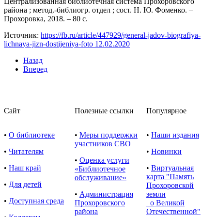
Централизованная библиотечная система Прохоровского
района ; метод.-библиогр. отдел ; сост. Н. Ю. Фоменко. –
Прохоровка, 2018. – 80 с.
Источник:
https://fb.ru/article/447929/general-jadov-biografiya-
lichnaya-jizn-dostijeniya-foto 12.02.2020
Назад
Вперед
Сайт
Полезные ссылки
Популярное
•
О библиотеке
•
Меры поддержки
•
Наши издания
участников СВО
•
Читателям
•
Новинки
•
Оценка услуги
•
Наш край
•
Виртуальная
«Библиотечное
карта "Память
обслуживание»
•
Для детей
Прохоровской
•
Администрация
земли
•
Доступная среда
Прохоровского
о Великой
района
Отечественной"