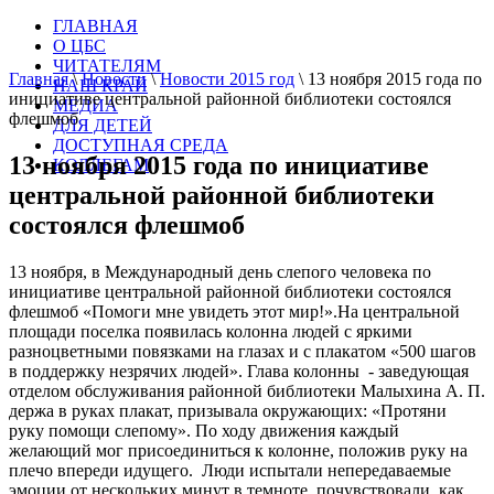
ГЛАВНАЯ
О ЦБС
ЧИТАТЕЛЯМ
Главная
\
Новости
\
Новости 2015 год
\
13 ноября 2015 года по
НАШ КРАЙ
инициативе центральной районной библиотеки состоялся
МЕДИА
флешмоб
ДЛЯ ДЕТЕЙ
ДОСТУПНАЯ СРЕДА
13 ноября 2015 года по инициативе
КОЛЛЕГАМ
центральной районной библиотеки
состоялся флешмоб
13 ноября, в Международный день слепого человека по
инициативе центральной районной библиотеки состоялся
флешмоб «Помоги мне увидеть этот мир!».На центральной
площади поселка появилась колонна людей с яркими
разноцветными повязками на глазах и с плакатом «500 шагов
в поддержку незрячих людей». Глава колонны - заведующая
отделом обслуживания районной библиотеки Малыхина А. П.
держа в руках плакат, призывала окружающих: «Протяни
руку помощи слепому». По ходу движения каждый
желающий мог присоединиться к колонне, положив руку на
плечо впереди идущего. Люди испытали непередаваемые
эмоции от нескольких минут в темноте, почувствовали, как