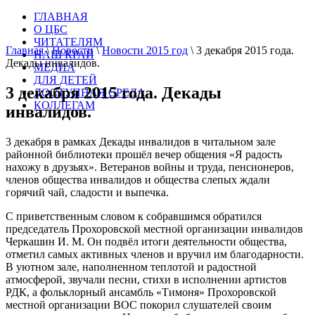
ГЛАВНАЯ
О ЦБС
ЧИТАТЕЛЯМ
Главная
\
Новости
\
Новости 2015 год
\
3 декабря 2015 года.
НАШ КРАЙ
Декады инвалидов.
МЕДИА
ДЛЯ ДЕТЕЙ
3 декабря 2015 года. Декады
ДОСТУПНАЯ СРЕДА
КОЛЛЕГАМ
инвалидов.
3 декабря в рамках Декады инвалидов в читальном зале
районной библиотеки прошёл вечер общения «Я радость
нахожу в друзьях». Ветеранов войны и труда, пенсионеров,
членов общества инвалидов и общества слепых ждали
горячий чай, сладости и выпечка.
С приветственным словом к собравшимся обратился
председатель Прохоровской местной организации инвалидов
Черкашин И. М. Он подвёл итоги деятельности общества,
отметил самых активных членов и вручил им благодарности.
В уютном зале, наполненном теплотой и радостной
атмосферой, звучали песни, стихи в исполнении артистов
РДК, а фольклорный ансамбль «Тимоня» Прохоровской
местной организации ВОС покорил слушателей своим