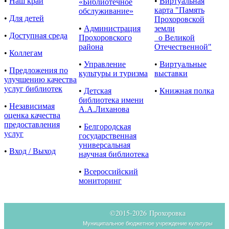
•
Наш край
•
Виртуальная
«Библиотечное
карта "Память
обслуживание»
•
Для детей
Прохоровской
•
Администрация
земли
•
Доступная среда
Прохоровского
о Великой
района
Отечественной"
•
Коллегам
•
Управление
•
Виртуальные
•
Предложения по
культуры и туризма
выставки
улучшению качества
услуг библиотек
•
Детская
•
Книжная полка
библиотека имени
•
Независимая
А.А.Лиханова
оценка качества
предоставления
•
Белгородская
услуг
государственная
универсальная
•
Вход / Выход
научная библиотека
•
Всероссийский
мониторинг
©2015-
2026 Прохоровка
Муниципальное бюджетное учреждение культуры