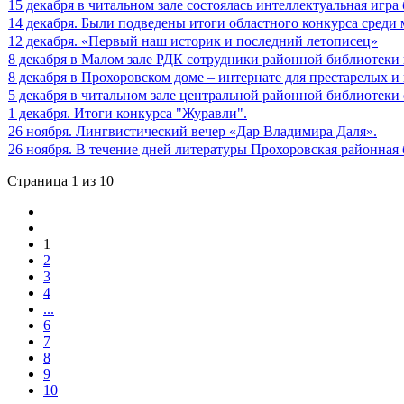
15 декабря в читальном зале состоялась интеллектуальная иг
14 декабря. Были подведены итоги областного конкурса среди
12 декабря. «Первый наш историк и последний летописец»
8 декабря в Малом зале РДК сотрудники районной библиотеки
8 декабря в Прохоровском доме – интернате для престарелых и 
5 декабря в читальном зале центральной районной библиотеки
1 декабря. Итоги конкурса "Журавли".
26 ноября. Лингвистический вечер «Дар Владимира Даля».
26 ноября. В течение дней литературы Прохоровская районн
Страница 1 из 10
1
2
3
4
...
6
7
8
9
10