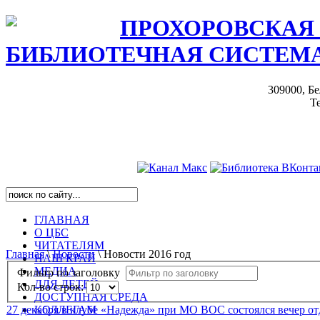
ПРОХОРОВСКАЯ
БИБЛИОТЕЧНАЯ СИСТЕМ
309000, Бе
Те
ГЛАВНАЯ
О ЦБС
ЧИТАТЕЛЯМ
Главная
\
Новости
\
Новости 2016 год
НАШ КРАЙ
МЕДИА
Фильтр по заголовку
ДЛЯ ДЕТЕЙ
Кол-во строк:
ДОСТУПНАЯ СРЕДА
КОЛЛЕГАМ
27 декабря в клубе «Надежда» при МО ВОС состоялся вечер от