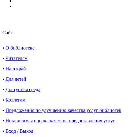
Сайт
•
О библиотеке
•
Читателям
•
Наш край
•
Для детей
•
Доступная среда
•
Коллегам
•
Предложения по улучшению качества услуг библиотек
•
Независимая оценка качества предоставления услуг
•
Вход / Выход