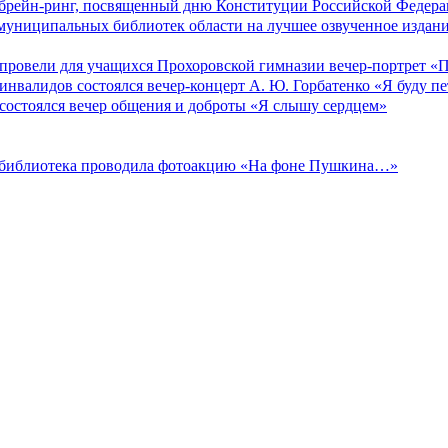
ра брейн-ринг, посвященный дню Конституции Российской Федер
 муниципальных библиотек области на лучшее озвученное издан
 провели для учащихся Прохоровской гимназии вечер-портрет «П
инвалидов состоялся вечер-концерт А. Ю. Горбатенко «Я буду пе
 состоялся вечер общения и доброты «Я слышу сердцем»
ая библиотека проводила фотоакцию «На фоне Пушкина…»