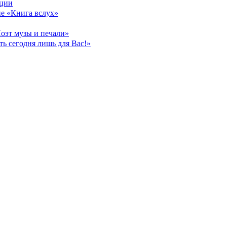
ации
ие «Книга вслух»
оэт музы и печали»
ть сегодня лишь для Вас!»