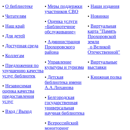
•
О библиотеке
•
Меры поддержки
•
Наши издания
участников СВО
•
Читателям
•
Новинки
•
Оценка услуги
•
Наш край
•
Виртуальная
«Библиотечное
карта "Память
обслуживание»
•
Для детей
Прохоровской
•
Администрация
земли
•
Доступная среда
Прохоровского
о Великой
района
Отечественной"
•
Коллегам
•
Управление
•
Виртуальные
•
Предложения по
культуры и туризма
выставки
улучшению качества
услуг библиотек
•
Детская
•
Книжная полка
библиотека имени
•
Независимая
А.А.Лиханова
оценка качества
предоставления
•
Белгородская
услуг
государственная
универсальная
•
Вход / Выход
научная библиотека
•
Всероссийский
мониторинг