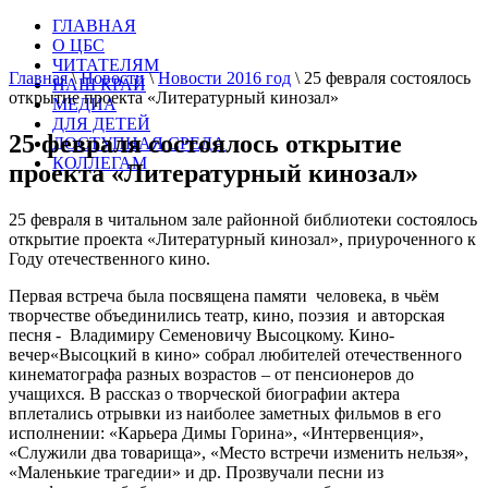
ГЛАВНАЯ
О ЦБС
ЧИТАТЕЛЯМ
Главная
\
Новости
\
Новости 2016 год
\
25 февраля состоялось
НАШ КРАЙ
открытие проекта «Литературный кинозал»
МЕДИА
ДЛЯ ДЕТЕЙ
25 февраля состоялось открытие
ДОСТУПНАЯ СРЕДА
КОЛЛЕГАМ
проекта «Литературный кинозал»
25 февраля в читальном зале районной библиотеки состоялось
открытие проекта «Литературный кинозал», приуроченного к
Году отечественного кино.
Первая встреча была посвящена памяти человека, в чьём
творчестве объединились театр, кино, поэзия и авторская
песня - Владимиру Семеновичу Высоцкому. Кино-
вечер«Высоцкий в кино» собрал любителей отечественного
кинематографа разных возрастов – от пенсионеров до
учащихся. В рассказ о творческой биографии актера
вплетались отрывки из наиболее заметных фильмов в его
исполнении: «Карьера Димы Горина», «Интервенция»,
«Служили два товарища», «Место встречи изменить нельзя»,
«Маленькие трагедии» и др. Прозвучали песни из