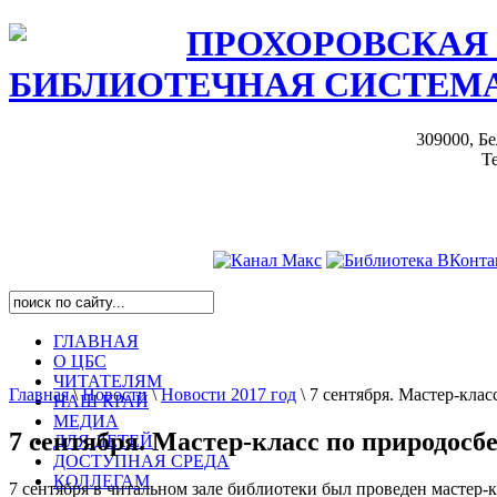
ПРОХОРОВСКАЯ
БИБЛИОТЕЧНАЯ СИСТЕМ
309000, Бе
Те
ГЛАВНАЯ
О ЦБС
ЧИТАТЕЛЯМ
Главная
\
Новости
\
Новости 2017 год
\
7 сентября. Мастер-кла
НАШ КРАЙ
МЕДИА
7 сентября. Мастер-класс по природос
ДЛЯ ДЕТЕЙ
ДОСТУПНАЯ СРЕДА
КОЛЛЕГАМ
7 сентября в читальном зале библиотеки был проведен мастер