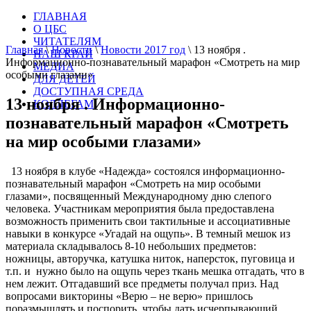
ГЛАВНАЯ
О ЦБС
ЧИТАТЕЛЯМ
Главная
\
Новости
\
Новости 2017 год
\
13 ноября .
НАШ КРАЙ
Информационно-познавательный марафон «Смотреть на мир
МЕДИА
особыми глазами»
ДЛЯ ДЕТЕЙ
ДОСТУПНАЯ СРЕДА
13 ноября . Информационно-
КОЛЛЕГАМ
познавательный марафон «Смотреть
на мир особыми глазами»
13 ноября в клубе «Надежда» состоялся информационно-
познавательный марафон «Смотреть на мир особыми
глазами», посвященный Международному дню слепого
человека. Участникам мероприятия была предоставлена
возможность применить свои тактильные и ассоциативные
навыки в конкурсе «Угадай на ощупь». В темный мешок из
материала складывалось 8-10 небольших предметов:
ножницы, авторучка, катушка ниток, наперсток, пуговица и
т.п. и нужно было на ощупь через ткань мешка отгадать, что в
нем лежит. Отгадавший все предметы получал приз. Над
вопросами викторины «Верю – не верю» пришлось
поразмышлять и поспорить, чтобы дать исчерпывающий