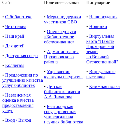
Сайт
Полезные ссылки
Популярное
•
О библиотеке
•
Меры поддержки
•
Наши издания
участников СВО
•
Читателям
•
Новинки
•
Оценка услуги
•
Наш край
•
Виртуальная
«Библиотечное
карта "Память
обслуживание»
•
Для детей
Прохоровской
•
Администрация
земли
•
Доступная среда
Прохоровского
о Великой
района
Отечественной"
•
Коллегам
•
Управление
•
Виртуальные
•
Предложения по
культуры и туризма
выставки
улучшению качества
услуг библиотек
•
Детская
•
Книжная полка
библиотека имени
•
Независимая
А.А.Лиханова
оценка качества
предоставления
•
Белгородская
услуг
государственная
универсальная
•
Вход / Выход
научная библиотека