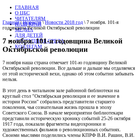
ГЛАВНАЯ
О ЦБС
ЧИТАТЕЛЯМ
Главная
\
Новости
\
Новости 2018 год
\
7 ноября. 101-я
НАШ КРАЙ
годовщина Великой Октябрьской революции
МЕДИА
ДЛЯ ДЕТЕЙ
7 ноября. 101-я годовщина Великой
ДОСТУПНАЯ СРЕДА
КОЛЛЕГАМ
Октябрьской революции
7 ноября наша страна отмечает 101-ю годовщину Великой
Октябрьской революции. Все дальше и дальше мы отдаляемся
от этой исторической вехи, однако об этом событии забывать
нельзя.
В этот день в читальном зале районной библиотеки на
круглый стол "Октябрьская революция и ее значение в
истории России" собрались представители старшего
поколения, чья сознательная жизнь прошла в эпоху
Советского Союза. В начале мероприятии библиотекари
представили историческую хронику событий 25-26 октября
1917 года, показали фрагменты видеохроники и
художественных фильмов о революционных событиях.
Своими мыслями поделились члены КПРФ В.И. Рашин, В.И.