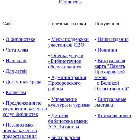
JComments
Сайт
Полезные ссылки
Популярное
•
О библиотеке
•
Меры поддержки
•
Наши издания
участников СВО
•
Читателям
•
Новинки
•
Оценка услуги
•
Наш край
•
Виртуальная
«Библиотечное
карта "Память
обслуживание»
•
Для детей
Прохоровской
•
Администрация
земли
•
Доступная среда
Прохоровского
о Великой
района
Отечественной"
•
Коллегам
•
Управление
•
Виртуальные
•
Предложения по
культуры и туризма
выставки
улучшению качества
услуг библиотек
•
Детская
•
Книжная полка
библиотека имени
•
Независимая
А.А.Лиханова
оценка качества
предоставления
•
Белгородская