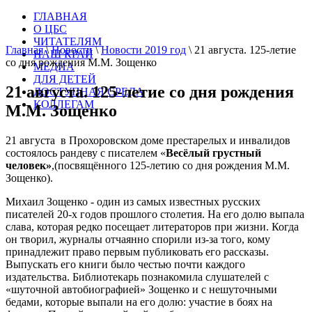
ГЛАВНАЯ
О ЦБС
ЧИТАТЕЛЯМ
Главная
\
Новости
\
Новости 2019 год
\
21 августа. 125-летие
НАШ КРАЙ
со дня рождения М.М. Зощенко
МЕДИА
ДЛЯ ДЕТЕЙ
21 августа. 125-летие со дня рождения
ДОСТУПНАЯ СРЕДА
КОЛЛЕГАМ
М.М. Зощенко
21 августа в Прохоровском доме престарелых и инвалидов
состоялось рандеву с писателем «
Весёлый грустный
человек»
,(посвящённого 125-летию со дня рождения М.М.
Зощенко).
Михаил Зощенко - один из самых известных русских
писателей 20-х годов прошлого столетия. На его долю выпала
слава, которая редко посещает литераторов при жизни. Когда
он творил, журналы отчаянно спорили из-за того, кому
принадлежит право первым публиковать его рассказы.
Выпускать его книги было честью почти каждого
издательства. Библиотекарь познакомила слушателей с
«шуточной автобиографией» Зощенко и с нешуточными
бедами, которые выпали на его долю: участие в боях на