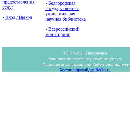
предоставления
•
Белгородская
услуг
государственная
универсальная
•
Вход / Выход
научная библиотека
•
Всероссийский
мониторинг
©2015-
2026 Прохоровка
Муниципальное бюджетное учреждение культуры
«Прохоровская централизованная библиотечная система»
Хостинг-провайдер BeGet.ru