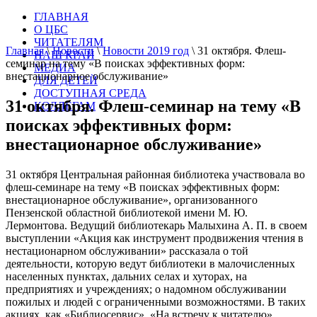
ГЛАВНАЯ
О ЦБС
ЧИТАТЕЛЯМ
Главная
\
Новости
\
Новости 2019 год
\
31 октября. Флеш-
НАШ КРАЙ
семинар на тему «В поисках эффективных форм:
МЕДИА
внестационарное обслуживание»
ДЛЯ ДЕТЕЙ
ДОСТУПНАЯ СРЕДА
31 октября. Флеш-семинар на тему «В
КОЛЛЕГАМ
поисках эффективных форм:
внестационарное обслуживание»
31 октября Центральная районная библиотека участвовала во
флеш-семинаре на тему «В поисках эффективных форм:
внестационарное обслуживание», организованного
Пензенской областной библиотекой имени М. Ю.
Лермонтова. Ведущий библиотекарь Малыхина А. П. в своем
выступлении «Акция как инструмент продвижения чтения в
нестационарном обслуживании» рассказала о той
деятельности, которую ведут библиотеки в малочисленных
населенных пунктах, дальних селах и хуторах, на
предприятиях и учреждениях; о надомном обслуживании
пожилых и людей с ограниченными возможностями. В таких
акциях, как «Библиосервис», «На встречу к читателю»,