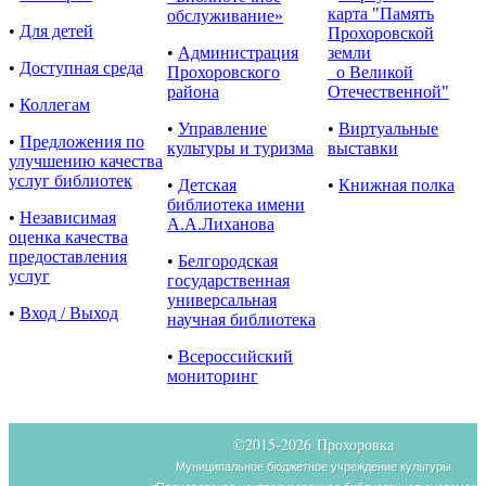
карта "Память
обслуживание»
•
Для детей
Прохоровской
•
Администрация
земли
•
Доступная среда
Прохоровского
о Великой
района
Отечественной"
•
Коллегам
•
Управление
•
Виртуальные
•
Предложения по
культуры и туризма
выставки
улучшению качества
услуг библиотек
•
Детская
•
Книжная полка
библиотека имени
•
Независимая
А.А.Лиханова
оценка качества
предоставления
•
Белгородская
услуг
государственная
универсальная
•
Вход / Выход
научная библиотека
•
Всероссийский
мониторинг
©2015-
2026 Прохоровка
Муниципальное бюджетное учреждение культуры