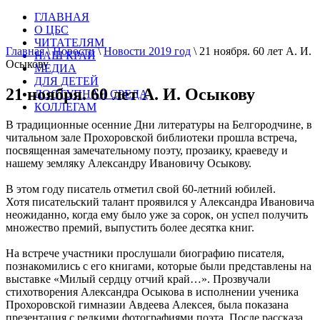
ГЛАВНАЯ
О ЦБС
ЧИТАТЕЛЯМ
Главная
\
Новости
\
Новости 2019 год
\
21 ноября. 60 лет А. И.
НАШ КРАЙ
Осыкову
МЕДИА
ДЛЯ ДЕТЕЙ
21 ноября. 60 лет А. И. Осыкову
ДОСТУПНАЯ СРЕДА
КОЛЛЕГАМ
В традиционные осенние Дни литературы на Белгородчине, в
читальном зале Прохоровской библиотеки прошла встреча,
посвященная замечательному поэту, прозаику, краеведу и
нашему земляку Александру Ивановичу Осыкову.
В этом году писатель отметил свой 60-летний юбилей.
Хотя писательский талант проявился у Александра Ивановича
неожиданно, когда ему было уже за сорок, он успел получить
множество премий, выпустить более десятка книг.
На встрече участники прослушали биографию писателя,
познакомились с его книгами, которые были представлены на
выставке «Милый сердцу отчий край…». Прозвучали
стихотворения Александра Осыкова в исполнении ученика
Прохоровской гимназии Авдеева Алексея, была показана
презентация с редкими фотографиями поэта. После рассказа