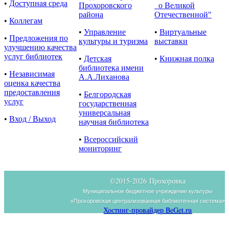
•
Доступная среда
Прохоровского
о Великой
района
Отечественной"
•
Коллегам
•
Управление
•
Виртуальные
•
Предложения по
культуры и туризма
выставки
улучшению качества
услуг библиотек
•
Детская
•
Книжная полка
библиотека имени
•
Независимая
А.А.Лиханова
оценка качества
предоставления
•
Белгородская
услуг
государственная
универсальная
•
Вход / Выход
научная библиотека
•
Всероссийский
мониторинг
©2015-
2026 Прохоровка
Муниципальное бюджетное учреждение культуры
«Прохоровская централизованная библиотечная система»
Хостинг-провайдер BeGet.ru