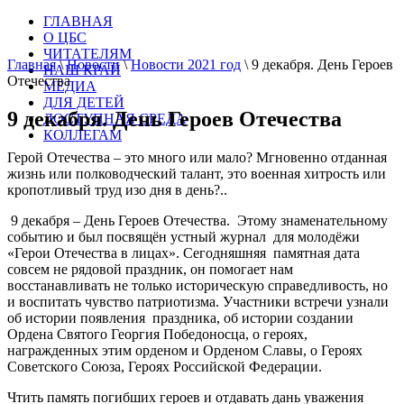
ГЛАВНАЯ
О ЦБС
ЧИТАТЕЛЯМ
Главная
\
Новости
\
Новости 2021 год
\
9 декабря. День Героев
НАШ КРАЙ
Отечества
МЕДИА
ДЛЯ ДЕТЕЙ
9 декабря. День Героев Отечества
ДОСТУПНАЯ СРЕДА
КОЛЛЕГАМ
Герой Отечества – это много или мало? Мгновенно отданная
жизнь или полководческий талант, это военная хитрость или
кропотливый труд изо дня в день?..
9 декабря – День Героев Отечества. Этому знаменательному
событию и был посвящён устный журнал для молодёжи
«Герои Отечества в лицах». Сегодняшняя памятная дата
совсем не рядовой праздник, он помогает нам
восстанавливать не только историческую справедливость, но
и воспитать чувство патриотизма. Участники встречи узнали
об истории появления праздника, об истории создании
Ордена Святого Георгия Победоносца, о героях,
награжденных этим орденом и Орденом Славы, о Героях
Советского Союза, Героях Российской Федерации.
Чтить память погибших героев и отдавать дань уважения