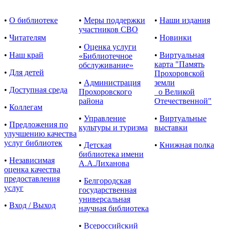
•
О библиотеке
•
Меры поддержки
•
Наши издания
участников СВО
•
Читателям
•
Новинки
•
Оценка услуги
•
Наш край
•
Виртуальная
«Библиотечное
карта "Память
обслуживание»
•
Для детей
Прохоровской
•
Администрация
земли
•
Доступная среда
Прохоровского
о Великой
района
Отечественной"
•
Коллегам
•
Управление
•
Виртуальные
•
Предложения по
культуры и туризма
выставки
улучшению качества
услуг библиотек
•
Детская
•
Книжная полка
библиотека имени
•
Независимая
А.А.Лиханова
оценка качества
предоставления
•
Белгородская
услуг
государственная
универсальная
•
Вход / Выход
научная библиотека
•
Всероссийский