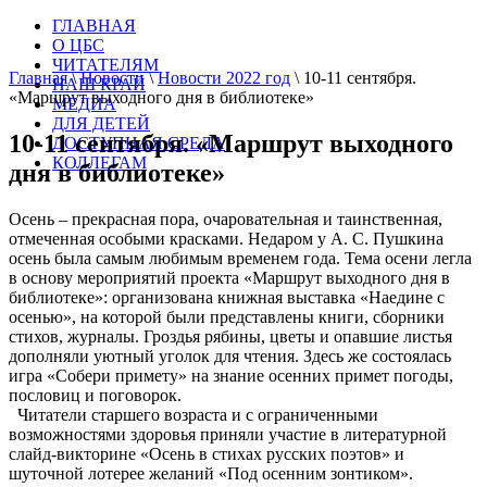
ГЛАВНАЯ
О ЦБС
ЧИТАТЕЛЯМ
Главная
\
Новости
\
Новости 2022 год
\
10-11 сентября.
НАШ КРАЙ
«Маршрут выходного дня в библиотеке»
МЕДИА
ДЛЯ ДЕТЕЙ
10-11 сентября. «Маршрут выходного
ДОСТУПНАЯ СРЕДА
КОЛЛЕГАМ
дня в библиотеке»
Осень – прекрасная пора, очаровательная и таинственная,
отмеченная особыми красками. Недаром у А. С. Пушкина
осень была самым любимым временем года. Тема осени легла
в основу мероприятий проекта «Маршрут выходного дня в
библиотеке»: организована книжная выставка «Наедине с
осенью», на которой были представлены книги, сборники
стихов, журналы. Гроздья рябины, цветы и опавшие листья
дополняли уютный уголок для чтения. Здесь же состоялась
игра «Собери примету» на знание осенних примет погоды,
пословиц и поговорок.
Читатели старшего возраста и с ограниченными
возможностями здоровья приняли участие в литературной
слайд-викторине «Осень в стихах русских поэтов» и
шуточной лотерее желаний «Под осенним зонтиком».