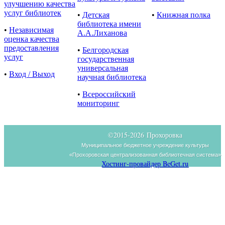
улучшению качества
услуг библиотек
•
Детская
•
Книжная полка
библиотека имени
•
Независимая
А.А.Лиханова
оценка качества
предоставления
•
Белгородская
услуг
государственная
универсальная
•
Вход / Выход
научная библиотека
•
Всероссийский
мониторинг
©2015-
2026 Прохоровка
Муниципальное бюджетное учреждение культуры
«Прохоровская централизованная библиотечная система»
Хостинг-провайдер BeGet.ru