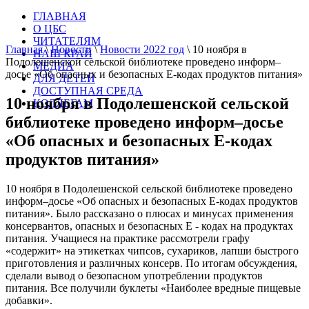
ГЛАВНАЯ
О ЦБС
ЧИТАТЕЛЯМ
Главная
\
Новости
\
Новости 2022 год
\
10 ноября в
НАШ КРАЙ
Подолешенской сельской библиотеке проведено информ–
МЕДИА
досье «Об опасных и безопасных Е-кодах продуктов питания»
ДЛЯ ДЕТЕЙ
ДОСТУПНАЯ СРЕДА
10 ноября в Подолешенской сельской
КОЛЛЕГАМ
библиотеке проведено информ–досье
«Об опасных и безопасных Е-кодах
продуктов питания»
10 ноября в Подолешенской сельской библиотеке проведено
информ–досье «Об опасных и безопасных Е-кодах продуктов
питания». Было рассказано о плюсах и минусах применения
консервантов, опасных и безопасных Е - кодах на продуктах
питания. Учащиеся на практике рассмотрели графу
«содержит» на этикетках чипсов, сухариков, лапши быстрого
приготовления и различных консерв. По итогам обсуждения,
сделали вывод о безопасном употреблении продуктов
питания. Все получили буклеты «Наиболее вредные пищевые
добавки».