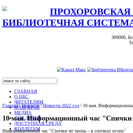
ПРОХОРОВСКАЯ
БИБЛИОТЕЧНАЯ СИСТЕМ
309000, Бе
Те
ГЛАВНАЯ
О ЦБС
ЧИТАТЕЛЯМ
Главная
\
Новости
\
Новости 2022 год
\
10 мая. Информационный
НАШ КРАЙ
МЕДИА
10 мая. Информационный час "Спички н
ДЛЯ ДЕТЕЙ
ДОСТУПНАЯ СРЕДА
КОЛЛЕГАМ
Информационный час "Спички не тронь – в спичках огонь"