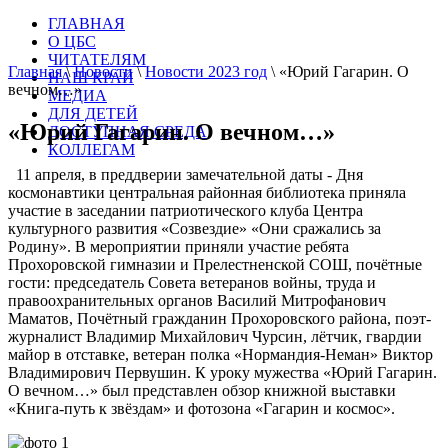
ГЛАВНАЯ
О ЦБС
ЧИТАТЕЛЯМ
Главная
\
Новости
\
Новости 2023 год
\
«Юрий Гагарин. О
НАШ КРАЙ
вечном…»
МЕДИА
ДЛЯ ДЕТЕЙ
«Юрий Гагарин. О вечном…»
ДОСТУПНАЯ СРЕДА
КОЛЛЕГАМ
11 апреля, в преддверии замечательной даты - Дня
космонавтики центральная районная библиотека приняла
участие в заседании патриотического клуба Центра
культурного развития «Созвездие» «Они сражались за
Родину». В мероприятии приняли участие ребята
Прохоровской гимназии и Прелестненской СОШ, почётные
гости: председатель Совета ветеранов войны, труда и
правоохранительных органов Василий Митрофанович
Маматов, Почётный гражданин Прохоровского района, поэт-
журналист Владимир Михайлович Чурсин, лётчик, гвардии
майор в отставке, ветеран полка «Нормандия-Неман» Виктор
Владимирович Первушин. К уроку мужества «Юрий Гагарин.
О вечном…» был представлен обзор книжной выставки
«Книга-путь к звёздам» и фотозона «Гагарин и космос».