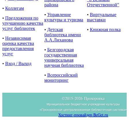
района
Отечественной"
•
Коллегам
•
Управление
•
Виртуальные
•
Предложения по
культуры и туризма
выставки
улучшению качества
услуг библиотек
•
Детская
•
Книжная полка
библиотека имени
•
Независимая
А.А.Лиханова
оценка качества
предоставления
•
Белгородская
услуг
государственная
универсальная
•
Вход / Выход
научная библиотека
•
Всероссийский
мониторинг
©2015-
2026 Прохоровка
Муниципальное бюджетное учреждение культуры
«Прохоровская централизованная библиотечная система»
Хостинг-провайдер BeGet.ru