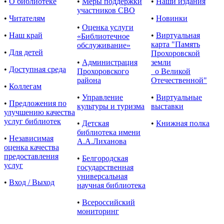
•
О библиотеке
•
Меры поддержки
•
Наши издания
участников СВО
•
Читателям
•
Новинки
•
Оценка услуги
•
Наш край
•
Виртуальная
«Библиотечное
карта "Память
обслуживание»
•
Для детей
Прохоровской
•
Администрация
земли
•
Доступная среда
Прохоровского
о Великой
района
Отечественной"
•
Коллегам
•
Управление
•
Виртуальные
•
Предложения по
культуры и туризма
выставки
улучшению качества
услуг библиотек
•
Детская
•
Книжная полка
библиотека имени
•
Независимая
А.А.Лиханова
оценка качества
предоставления
•
Белгородская
услуг
государственная
универсальная
•
Вход / Выход
научная библиотека
•
Всероссийский
мониторинг