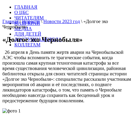
ГЛАВНАЯ
О ЦБС
ЧИТАТЕЛЯМ
Главная
\
Новости
\
Новости 2023 год
\
«Долгое эхо
НАШ КРАЙ
Чернобыля»
МЕДИА
ДЛЯ ДЕТЕЙ
«Долгое эхо Чернобыля»
ДОСТУПНАЯ СРЕДА
КОЛЛЕГАМ
26 апреля в День памяти жертв аварии на Чернобыльской
АЭС чтобы вспомнить те трагические события, когда
произошла самая крупная техногенная катастрофа за все
время существования человеческой цивилизации, районная
библиотека открыла для своих читателей страницы истории
«Долгое эхо Чернобыля»: специалисты рассказали участникам
мероприятия об аварии и её последствиях, о подвиге
ликвидаторов катастрофы, о том, что память о Чернобыле
необходимо навсегда сохранить как бесценный урок и
предостережение будущим поколениям.