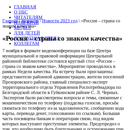
ГЛАВНАЯ
О ЦБС
ЧИТАТЕЛЯМ
Главная
\
Новости
\
Новости 2023 год
\
«Россия – страна со
НАШ КРАЙ
знаком качества»
МЕДИА
ДЛЯ ДЕТЕЙ
«Россия – страна со знаком качества»
ДОСТУПНАЯ СРЕДА
КОЛЛЕГАМ
7 ноября в формате видеоконференции на базе Центра
муниципальной и правовой информации Центральной
районной библиотеки состоялся круглый стол «Россия –
страна со знаком качества». Мероприятие проводилось в
рамках Недели качества. На встречу были приглашены:
представители районной администрации, жители поселений
Прохоровского района, главный специалист-эксперт
территориального отдела Управления Роспотребнадзора по
Белгородской области в Губкинском районе С. Л. Черных.
Экспертом были рассмотрены вопросы и темы, связанные с
мошенничеством по телефону (подделка голосов, просьба
связаться по телефону из-за задолженности, сообщению кода
карты, перевода денег, голосованию по ссылкам). Большая
часть посвящена банкам и операторам связи, под видом
которых выступают преступные элементы. Предупредил о
том, что необходимо быть бдительными и осторожными при