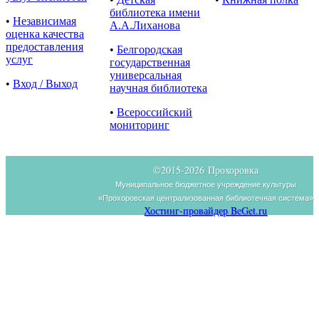
библиотека имени
•
Независимая
А.А.Лиханова
оценка качества
предоставления
•
Белгородская
услуг
государственная
универсальная
•
Вход / Выход
научная библиотека
•
Всероссийский
мониторинг
©2015-
2026 Прохоровка
Муниципальное бюджетное учреждение культуры
«Прохоровская централизованная библиотечная система»
Хостинг-провайдер BeGet.ru