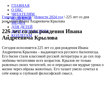
ГЛАВНАЯ
О ЦБС
ЧИТАТЕЛЯМ
Главная
\
Новости
\
Новости 2024 год
\
225 лет со дня
НАШ КРАЙ
рождения Ивана Андреевича Крылова
МЕДИА
ДЛЯ ДЕТЕЙ
225 лет со дня рождения Ивана
ДОСТУПНАЯ СРЕДА
КОЛЛЕГАМ
Андреевича Крылова
Сегодня исполняется 225 лет со дня рождения Ивана
Андреевича Крылова – выдающегося русского баснописца.
Его басни стали классикой русской литературы и до сих пор
любимы читателями всех возрастов. Крылов не только
развлекал своих читателей, но и передавал им мудрые уроки о
жизни через образы животных. Его талант умело сочетал в
себе юмор и глубокий философский смысл.