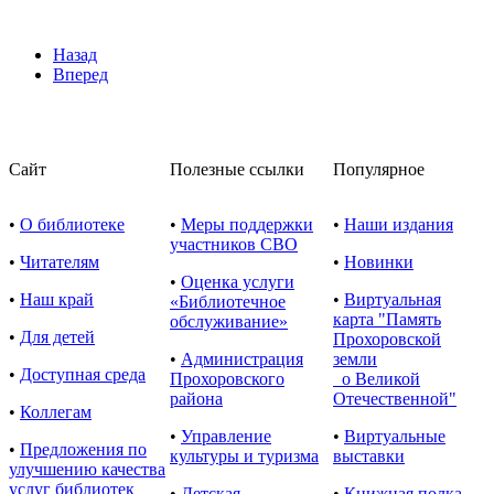
Назад
Вперед
Сайт
Полезные ссылки
Популярное
•
О библиотеке
•
Меры поддержки
•
Наши издания
участников СВО
•
Читателям
•
Новинки
•
Оценка услуги
•
Наш край
•
Виртуальная
«Библиотечное
карта "Память
обслуживание»
•
Для детей
Прохоровской
•
Администрация
земли
•
Доступная среда
Прохоровского
о Великой
района
Отечественной"
•
Коллегам
•
Управление
•
Виртуальные
•
Предложения по
культуры и туризма
выставки
улучшению качества
услуг библиотек
•
Детская
•
Книжная полка