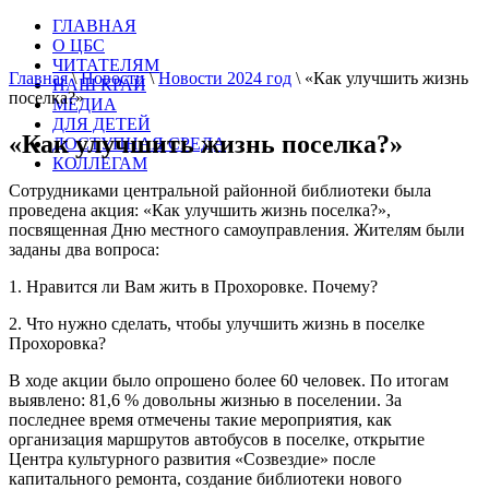
ГЛАВНАЯ
О ЦБС
ЧИТАТЕЛЯМ
Главная
\
Новости
\
Новости 2024 год
\
«Как улучшить жизнь
НАШ КРАЙ
поселка?»
МЕДИА
ДЛЯ ДЕТЕЙ
«Как улучшить жизнь поселка?»
ДОСТУПНАЯ СРЕДА
КОЛЛЕГАМ
Сотрудниками центральной районной библиотеки была
проведена акция: «Как улучшить жизнь поселка?»,
посвященная Дню местного самоуправления. Жителям были
заданы два вопроса:
1. Нравится ли Вам жить в Прохоровке. Почему?
2. Что нужно сделать, чтобы улучшить жизнь в поселке
Прохоровка?
В ходе акции было опрошено более 60 человек. По итогам
выявлено: 81,6 % довольны жизнью в поселении. За
последнее время отмечены такие мероприятия, как
организация маршрутов автобусов в поселке, открытие
Центра культурного развития «Созвездие» после
капитального ремонта, создание библиотеки нового