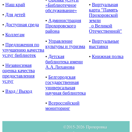
•
Наш край
•
Виртуальная
«Библиотечное
карта "Память
обслуживание»
•
Для детей
Прохоровской
•
Администрация
земли
•
Доступная среда
Прохоровского
о Великой
района
Отечественной"
•
Коллегам
•
Управление
•
Виртуальные
•
Предложения по
культуры и туризма
выставки
улучшению качества
услуг библиотек
•
Детская
•
Книжная полка
библиотека имени
•
Независимая
А.А.Лиханова
оценка качества
предоставления
•
Белгородская
услуг
государственная
универсальная
•
Вход / Выход
научная библиотека
•
Всероссийский
мониторинг
©2015-
2026 Прохоровка