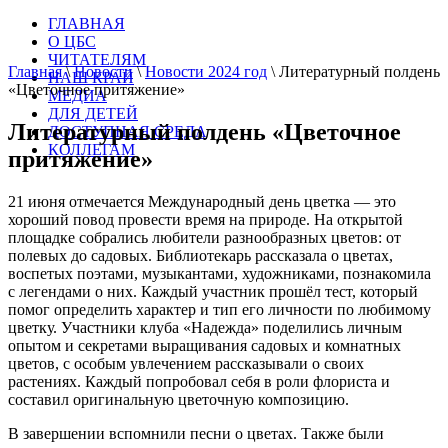
ГЛАВНАЯ
О ЦБС
ЧИТАТЕЛЯМ
Главная
\
Новости
\
Новости 2024 год
\
Литературный полдень
НАШ КРАЙ
«Цветочное притяжение»
МЕДИА
ДЛЯ ДЕТЕЙ
Литературный полдень «Цветочное
ДОСТУПНАЯ СРЕДА
КОЛЛЕГАМ
притяжение»
21 июня отмечается Международный день цветка — это
хороший повод провести время на природе. На открытой
площадке собрались любители разнообразных цветов: от
полевых до садовых. Библиотекарь рассказала о цветах,
воспетых поэтами, музыкантами, художниками, познакомила
с легендами о них. Каждый участник прошёл тест, который
помог определить характер и тип его личности по любимому
цветку. Участники клуба «Надежда» поделились личным
опытом и секретами выращивания садовых и комнатных
цветов, с особым увлечением рассказывали о своих
растениях. Каждый попробовал себя в роли флориста и
составил оригинальную цветочную композицию.
В завершении вспомнили песни о цветах. Также были