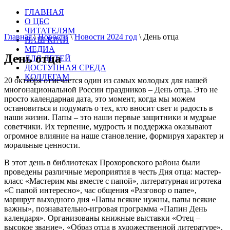
ГЛАВНАЯ
О ЦБС
ЧИТАТЕЛЯМ
Главная
\
Новости
\
Новости 2024 год
\
День отца
НАШ КРАЙ
МЕДИА
День отца
ДЛЯ ДЕТЕЙ
ДОСТУПНАЯ СРЕДА
КОЛЛЕГАМ
20 октября отмечается один из самых молодых для нашей
многонациональной России праздников – День отца. Это не
просто календарная дата, это момент, когда мы можем
остановиться и подумать о тех, кто вносит свет и радость в
наши жизни. Папы – это наши первые защитники и мудрые
советчики. Их терпение, мудрость и поддержка оказывают
огромное влияние на наше становление, формируя характер и
моральные ценности.
В этот день в библиотеках Прохоровского района были
проведены различные мероприятия в честь Дня отца: мастер-
класс «Мастерим мы вместе с папой», литературная игротека
«С папой интересно», час общения «Разговор о папе»,
маршрут выходного дня «Папы всякие нужны, папы всякие
важны», познавательно-игровая программа «Папин День
календаря». Организованы книжные выставки «Отец –
высокое звание», «Образ отца в художественной литературе»,