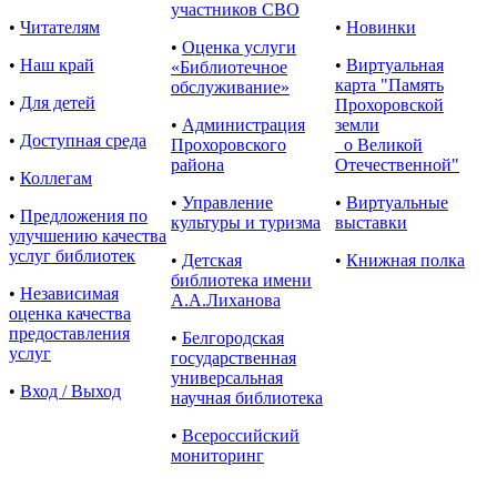
участников СВО
•
Читателям
•
Новинки
•
Оценка услуги
•
Наш край
•
Виртуальная
«Библиотечное
карта "Память
обслуживание»
•
Для детей
Прохоровской
•
Администрация
земли
•
Доступная среда
Прохоровского
о Великой
района
Отечественной"
•
Коллегам
•
Управление
•
Виртуальные
•
Предложения по
культуры и туризма
выставки
улучшению качества
услуг библиотек
•
Детская
•
Книжная полка
библиотека имени
•
Независимая
А.А.Лиханова
оценка качества
предоставления
•
Белгородская
услуг
государственная
универсальная
•
Вход / Выход
научная библиотека
•
Всероссийский
мониторинг