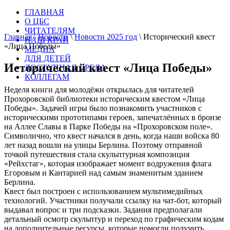
ГЛАВНАЯ
О ЦБС
ЧИТАТЕЛЯМ
Главная
\
Новости
\
Новости 2025 год
\
Исторический квест
НАШ КРАЙ
«Лица Победы»
МЕДИА
ДЛЯ ДЕТЕЙ
Исторический квест «Лица Победы»
ДОСТУПНАЯ СРЕДА
КОЛЛЕГАМ
Неделя книги для молодёжи открылась для читателей
Прохоровской библиотеки историческим квестом «Лица
Победы». Задачей игры было познакомить участников с
историческими прототипами героев, запечатлённых в бронзе
на Аллее Славы в Парке Победы на «Прохоровском поле».
Символично, что квест начался в день, когда наши войска 80
лет назад вошли на улицы Берлина. Поэтому отправной
точкой путешествия стала скульптурная композиция
«Рейхстаг», которая изображает момент водружения флага
Егоровым и Кантарией над самым знаменитым зданием
Берлина.
Квест был построен с использованием мультимедийных
технологий. Участники получали ссылку на чат-бот, который
выдавал вопрос и три подсказки. Задания предполагали
детальный осмотр скульптур и переход по графическим кодам
на дополнительные ресурсы, которые помогли получить