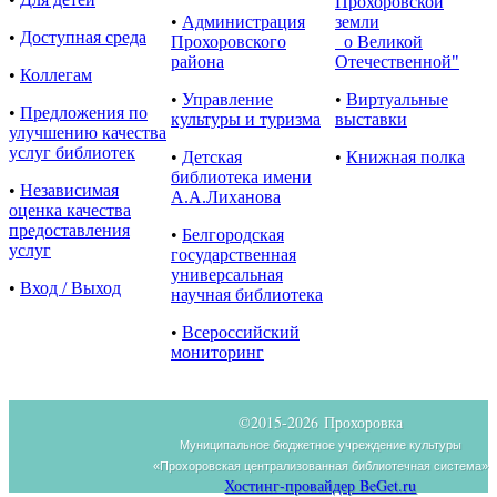
Прохоровской
•
Администрация
земли
•
Доступная среда
Прохоровского
о Великой
района
Отечественной"
•
Коллегам
•
Управление
•
Виртуальные
•
Предложения по
культуры и туризма
выставки
улучшению качества
услуг библиотек
•
Детская
•
Книжная полка
библиотека имени
•
Независимая
А.А.Лиханова
оценка качества
предоставления
•
Белгородская
услуг
государственная
универсальная
•
Вход / Выход
научная библиотека
•
Всероссийский
мониторинг
©2015-
2026 Прохоровка
Муниципальное бюджетное учреждение культуры
«Прохоровская централизованная библиотечная система»
Хостинг-провайдер BeGet.ru