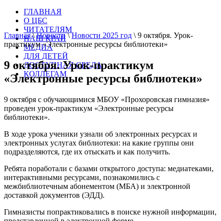
ГЛАВНАЯ
О ЦБС
ЧИТАТЕЛЯМ
Главная
\
Новости
\
Новости 2025 год
\
9 октября. Урок-
НАШ КРАЙ
практикум «Электронные ресурсы библиотеки»
МЕДИА
ДЛЯ ДЕТЕЙ
9 октября. Урок-практикум
ДОСТУПНАЯ СРЕДА
КОЛЛЕГАМ
«Электронные ресурсы библиотеки»
9 октября с обучающимися МБОУ «Прохоровская гимназия»
проведен урок-практикум «Электронные ресурсы
библиотеки».
В ходе урока ученики узнали об электронных ресурсах и
электронных услугах библиотеки: на какие группы они
подразделяются, где их отыскать и как получить.
Ребята поработали с базами открытого доступа: медиатеками,
интерактивными ресурсами, познакомились с
межбиблиотечным абонементом (МБА) и электронной
доставкой документов (ЭДД).
Гимназисты попрактиковались в поиске нужной информации,
представленной в электронной форме.