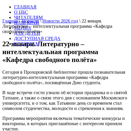
ГЛАВНАЯ
О ЦБС
ЧИТАТЕЛЯМ
Главная
\
Новости
\
Новости 2026 год
\
22 января.
НАШ КРАЙ
Литературно – интеллектуальная программа «Кафедра
МЕДИА
свободного полёта»
ДЛЯ ДЕТЕЙ
ДОСТУПНАЯ СРЕДА
22 января. Литературно –
КОЛЛЕГАМ
интеллектуальная программа
«Кафедра свободного полёта»
Сегодня в Прохоровской библиотеке прошла познавательная
литературно-интеллектуальная программа «Кафедра
свободного полёта», посвящённая Дню студента.
В ходе встречи гости узнали об истории праздника и о святой
Татиане, а также о связи этого дня с основанием Московского
университета, и о том, как Татьянин день со временем стал
символом студенчества, молодости и стремления к знаниям.
Программа мероприятия включала тематические конкурсы и
викторины, в которых приглашённые с интересом приняли
участие.