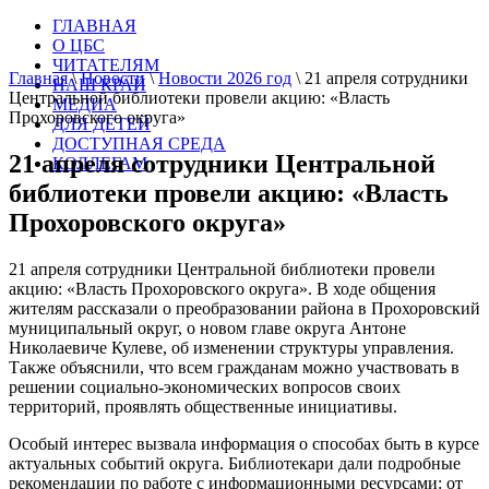
ГЛАВНАЯ
О ЦБС
ЧИТАТЕЛЯМ
Главная
\
Новости
\
Новости 2026 год
\
21 апреля сотрудники
НАШ КРАЙ
Центральной библиотеки провели акцию: «Власть
МЕДИА
Прохоровского округа»
ДЛЯ ДЕТЕЙ
ДОСТУПНАЯ СРЕДА
21 апреля сотрудники Центральной
КОЛЛЕГАМ
библиотеки провели акцию: «Власть
Прохоровского округа»
21 апреля сотрудники Центральной библиотеки провели
акцию: «Власть Прохоровского округа». В ходе общения
жителям рассказали о преобразовании района в Прохоровский
муниципальный округ, о новом главе округа Антоне
Николаевиче Кулеве, об изменении структуры управления.
Также объяснили, что всем гражданам можно участвовать в
решении социально-экономических вопросов своих
территорий, проявлять общественные инициативы.
Особый интерес вызвала информация о способах быть в курсе
актуальных событий округа. Библиотекари дали подробные
рекомендации по работе с информационными ресурсами: от