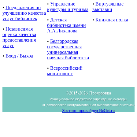
•
Управление
•
Виртуальные
•
Предложения по
культуры и туризма
выставки
улучшению качества
услуг библиотек
•
Детская
•
Книжная полка
библиотека имени
•
Независимая
А.А.Лиханова
оценка качества
предоставления
•
Белгородская
услуг
государственная
универсальная
•
Вход / Выход
научная библиотека
•
Всероссийский
мониторинг
©2015-
2026 Прохоровка
Муниципальное бюджетное учреждение культуры
«Прохоровская централизованная библиотечная система»
Хостинг-провайдер BeGet.ru