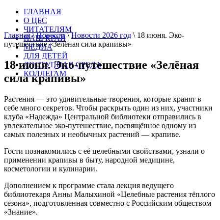
ГЛАВНАЯ
О ЦБС
ЧИТАТЕЛЯМ
Главная
\
Новости
\
Новости 2026 год
\
18 июня. Эко-
НАШ КРАЙ
путешествие «Зелёная сила крапивы»
МЕДИА
ДЛЯ ДЕТЕЙ
18 июня. Эко-путешествие «Зелёная
ДОСТУПНАЯ СРЕДА
КОЛЛЕГАМ
сила крапивы»
Растения — это удивительные творения, которые хранят в
себе много секретов. Чтобы раскрыть один из них, участники
клуба «Надежда» Центральной библиотеки отправились в
увлекательное эко-путешествие, посвящённое одному из
самых полезных и необычных растений — крапиве.
Гости познакомились с её целебными свойствами, узнали о
применении крапивы в быту, народной медицине,
косметологии и кулинарии.
Дополнением к программе стала лекция ведущего
библиотекаря Анны Малыхиной «Целебные растения тёплого
сезона», подготовленная совместно с Российским обществом
«Знание».