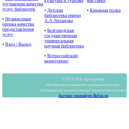
культуры и туризма
выставки
улучшению качества
услуг библиотек
•
Детская
•
Книжная полка
библиотека имени
•
Независимая
А.А.Лиханова
оценка качества
предоставления
•
Белгородская
услуг
государственная
универсальная
•
Вход / Выход
научная библиотека
•
Всероссийский
мониторинг
©2015-
2026 Прохоровка
Муниципальное бюджетное учреждение культуры
«Прохоровская централизованная библиотечная система»
Хостинг-провайдер BeGet.ru