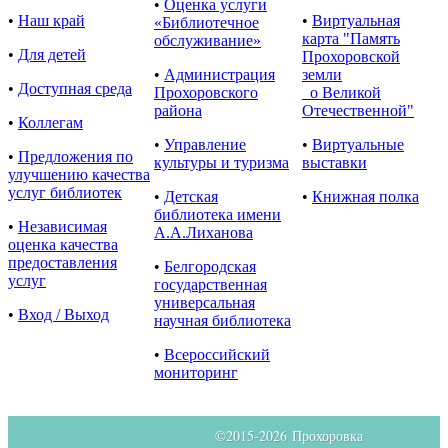
•
Оценка услуги
•
Наш край
•
Виртуальная
«Библиотечное
карта "Память
обслуживание»
•
Для детей
Прохоровской
•
Администрация
земли
•
Доступная среда
Прохоровского
о Великой
района
Отечественной"
•
Коллегам
•
Управление
•
Виртуальные
•
Предложения по
культуры и туризма
выставки
улучшению качества
услуг библиотек
•
Детская
•
Книжная полка
библиотека имени
•
Независимая
А.А.Лиханова
оценка качества
предоставления
•
Белгородская
услуг
государственная
универсальная
•
Вход / Выход
научная библиотека
•
Всероссийский
мониторинг
©2015-
2026 Прохоровка