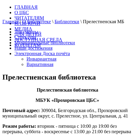
ГЛАВНАЯ
О ЦБС
ЧИТАТЕЛЯМ
Главная
\
О библиотеке
\
Библиотеки
\
Прелестненская МБ
НАШ КРАЙ
МЕДИА
Документы
ДЛЯ ДЕТЕЙ
Структура
ДОСТУПНАЯ СРЕДА
Муниципальные библиотеки
КОЛЛЕГАМ
Наши достижения
Электронная Доска почёта
Инвариантная
Вариативная
Прелестненская библиотека
Прелестненская библиотека
МБУК «Прохоровская ЦБС»
Почтовый адрес:
309004, Белгородская обл., Прохоровский
муниципальный округ, с. Прелестное, ул. Центральная, д. 41
Режим работы:
вторник - пятница с 10:00 до 19:00 без
перерыва, суббота - воскресенье с 13:00 до 21:00 без перерыва