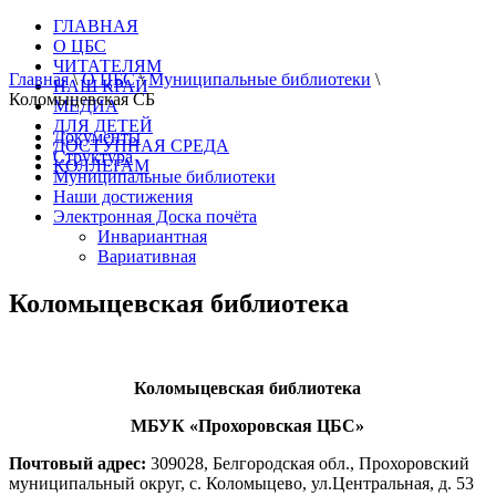
ГЛАВНАЯ
О ЦБС
ЧИТАТЕЛЯМ
Главная
\
О ЦБС
\
Муниципальные библиотеки
\
НАШ КРАЙ
Коломыцевская СБ
МЕДИА
ДЛЯ ДЕТЕЙ
Документы
ДОСТУПНАЯ СРЕДА
Структура
КОЛЛЕГАМ
Муниципальные библиотеки
Наши достижения
Электронная Доска почёта
Инвариантная
Вариативная
Коломыцевская библиотека
Коломыцевская
библиотека
МБУК «Прохоровская ЦБС»
Почтовый адрес:
309028, Белгородская обл., Прохоровский
муниципальный округ, с. Коломыцево, ул.Центральная, д. 53