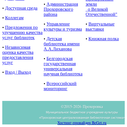
•
Администрация
земли
•
Доступная среда
Прохоровского
о Великой
района
Отечественной"
•
Коллегам
•
Управление
•
Виртуальные
•
Предложения по
культуры и туризма
выставки
улучшению качества
услуг библиотек
•
Детская
•
Книжная полка
библиотека имени
•
Независимая
А.А.Лиханова
оценка качества
предоставления
•
Белгородская
услуг
государственная
универсальная
•
Вход / Выход
научная библиотека
•
Всероссийский
мониторинг
©2015-
2026 Прохоровка
Муниципальное бюджетное учреждение культуры
«Прохоровская централизованная библиотечная система»
Хостинг-провайдер BeGet.ru