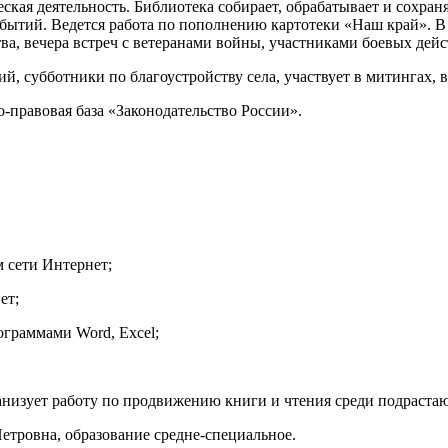
кая деятельность. Библиотека собирает, обрабатывает и сохраня
обытий. Ведется работа по пополнению картотеки «Наш край». 
а, вечера встреч с ветеранами войны, участниками боевых дейс
, субботники по благоустройству села, участвует в митингах, в
-правовая база «Законодательство России».
 сети Интернет;
ет;
ограммами Word, Excel;
анизует работу по продвижению книги и чтения среди подраста
етровна, образование средне-специальное.