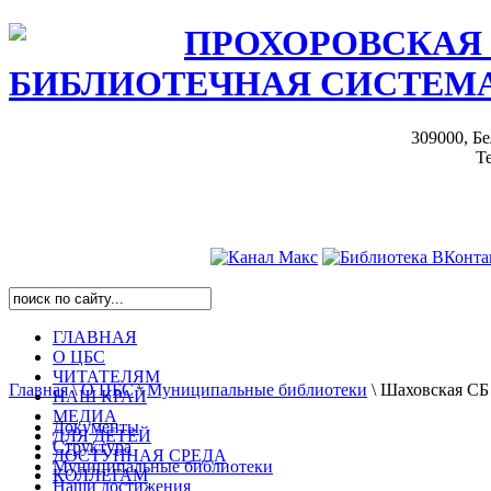
ПРОХОРОВСКАЯ
БИБЛИОТЕЧНАЯ СИСТЕМ
309000, Бе
Те
ГЛАВНАЯ
О ЦБС
ЧИТАТЕЛЯМ
Главная
\
О ЦБС
\
Муниципальные библиотеки
\
Шаховская СБ
НАШ КРАЙ
МЕДИА
Документы
ДЛЯ ДЕТЕЙ
Структура
ДОСТУПНАЯ СРЕДА
Муниципальные библиотеки
КОЛЛЕГАМ
Наши достижения