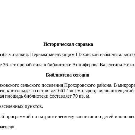
Историческая справка
ая изба-читальня. Первым заведующим Шаховской избы-читальн
ее 36 лет проработала в библиотеке Анциферова Валентина Нико
Библиотека сегодня
ховского сельского поселения Прохоровского района. В микрор
век, книговыдача составляет 6612 экземпляров; число посещений
я площадь библиотеки составляет 70 кв. м.
населенных пунктов.
вой программой по патриотическому воспитанию детей и юношест
аевед».