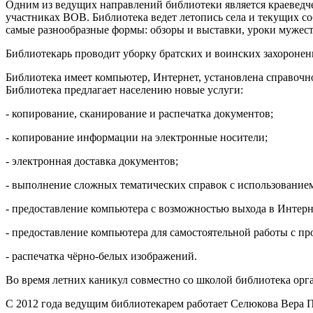
Одним из ведущих направлений библиотеки является краеведчес
участниках ВОВ. Библиотека ведет летопись села и текущих с
самые разнообразные формы: обзоры и выставки, уроки мужеств
Библиотекарь проводит уборку братских и воинских захоронений
Библиотека имеет компьютер, Интернет, установлена справочно
Библиотека предлагает населению новые услуги:
- копирование, сканирование и распечатка документов;
- копирование информации на электронные носители;
- электронная доставка документов;
- выполнение сложных тематических справок с использованием
- предоставление компьютера с возможностью выхода в Интерн
- предоставление компьютера для самостоятельной работы с пр
- распечатка чёрно-белых изображений.
Во время летних каникул совместно со школой библиотека орг
С 2012 года ведущим библиотекарем работает Селюкова Вера П