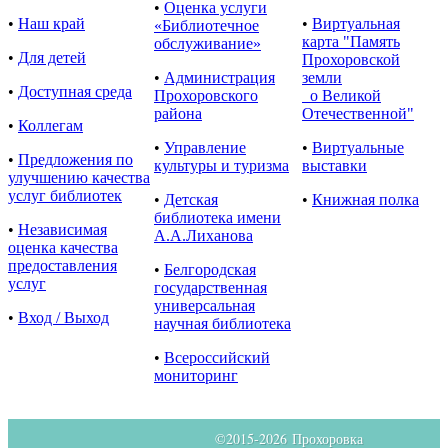
•
Оценка услуги
•
Наш край
•
Виртуальная
«Библиотечное
карта "Память
обслуживание»
•
Для детей
Прохоровской
•
Администрация
земли
•
Доступная среда
Прохоровского
о Великой
района
Отечественной"
•
Коллегам
•
Управление
•
Виртуальные
•
Предложения по
культуры и туризма
выставки
улучшению качества
услуг библиотек
•
Детская
•
Книжная полка
библиотека имени
•
Независимая
А.А.Лиханова
оценка качества
предоставления
•
Белгородская
услуг
государственная
универсальная
•
Вход / Выход
научная библиотека
•
Всероссийский
мониторинг
©2015-
2026 Прохоровка