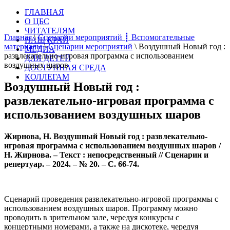
ГЛАВНАЯ
О ЦБС
ЧИТАТЕЛЯМ
Главная
\
Сценарии мероприятий ┋ Вспомогательные
НАШ КРАЙ
материалы
\
Сценарии мероприятий
\
Воздушный Новый год :
МЕДИА
развлекательно-игровая программа с использованием
ДЛЯ ДЕТЕЙ
воздушных шаров
ДОСТУПНАЯ СРЕДА
КОЛЛЕГАМ
Воздушный Новый год :
развлекательно-игровая программа с
использованием воздушных шаров
Жирнова, Н. Воздушный Новый год : развлекательно-
игровая программа с использованием воздушных шаров
/
Н. Жирнова. – Текст : непосредственный // Сценарии и
репертуар. – 2024. – № 20. – С. 66-74.
Сценарий проведения развлекательно-игровой программы с
использованием воздушных шаров. Программу можно
проводить в зрительном зале, чередуя конкурсы с
концертными номерами, а также на дискотеке, чередуя