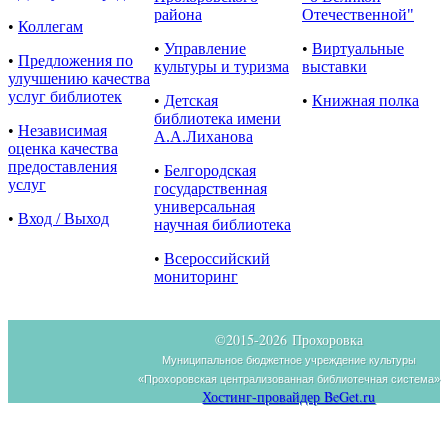
района
Отечественной"
•
Коллегам
•
Управление
•
Виртуальные
•
Предложения по
культуры и туризма
выставки
улучшению качества
услуг библиотек
•
Детская
•
Книжная полка
библиотека имени
•
Независимая
А.А.Лиханова
оценка качества
предоставления
•
Белгородская
услуг
государственная
универсальная
•
Вход / Выход
научная библиотека
•
Всероссийский
мониторинг
©2015-
2026 Прохоровка
Муниципальное бюджетное учреждение культуры
«Прохоровская централизованная библиотечная система»
Хостинг-провайдер BeGet.ru