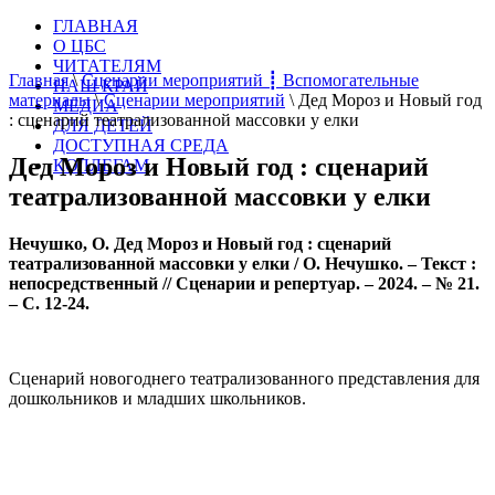
ГЛАВНАЯ
О ЦБС
ЧИТАТЕЛЯМ
Главная
\
Сценарии мероприятий ┋ Вспомогательные
НАШ КРАЙ
материалы
\
Сценарии мероприятий
\
Дед Мороз и Новый год
МЕДИА
: сценарий театрализованной массовки у елки
ДЛЯ ДЕТЕЙ
ДОСТУПНАЯ СРЕДА
Дед Мороз и Новый год : сценарий
КОЛЛЕГАМ
театрализованной массовки у елки
Нечушко, О. Дед Мороз и Новый год :
сценарий
театрализованной
массовки у елки
/ О. Нечушко. – Текст :
непосредственный // Сценарии и репертуар. – 2024. – № 21.
– С. 12-24.
Сценарий новогоднего театрализованного представления для
дошкольников и младших школьников.