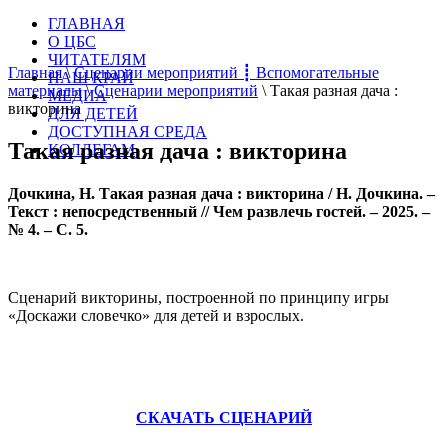
ГЛАВНАЯ
О ЦБС
ЧИТАТЕЛЯМ
Главная
\
Сценарии мероприятий ┋ Вспомогательные
НАШ КРАЙ
материалы
\
Сценарии мероприятий
\
Такая разная дача :
МЕДИА
викторина
ДЛЯ ДЕТЕЙ
ДОСТУПНАЯ СРЕДА
Такая разная дача : викторина
КОЛЛЕГАМ
Дочкина, Н. Такая разная дача : викторина / Н. Дочкина.
–
Текст : непосредственный // Чем развлечь гостей.
–
2025.
–
№ 4.
–
С. 5.
Сценарий викторины, построенной по принципу игры
«Доскажи словечко» для детей и взрослых.
СКАЧАТЬ СЦЕНАРИЙ