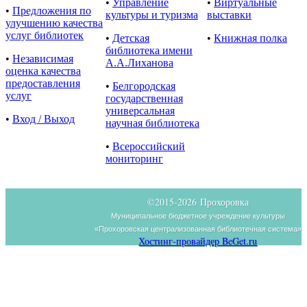
•
Управление
•
Виртуальные
•
Предложения по
культуры и туризма
выставки
улучшению качества
услуг библиотек
•
Детская
•
Книжная полка
библиотека имени
•
Независимая
А.А.Лиханова
оценка качества
предоставления
•
Белгородская
услуг
государственная
универсальная
•
Вход / Выход
научная библиотека
•
Всероссийский
мониторинг
©2015-
2026 Прохоровка
Муниципальное бюджетное учреждение культуры
«Прохоровская централизованная библиотечная система»
Хостинг-провайдер BeGet.ru