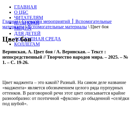
ГЛАВНАЯ
О ЦБС
ЧИТАТЕЛЯМ
Главная
\
Сценарии мероприятий ┋ Вспомогательные
НАШ КРАЙ
материалы
\
Вспомогательные материалы
\
Цвет боя
МЕДИА
ДЛЯ ДЕТЕЙ
Цвет боя
ДОСТУПНАЯ СРЕДА
КОЛЛЕГАМ
Веринская, А. Цвет боя / А. Веринская. – Текст :
непосредственный // Творчество народов мира. – 2025. – №
1. – С. 19-26.
Цвет маджента – это какой? Разный. На самом деле название
«маджента» является обозначением целого ряда пурпурных
оттенков. В разговорной речи этот цвет описывается крайне
разнообразно: от поэтичной «фуксии» до обыденной «селёдки
под шубой».