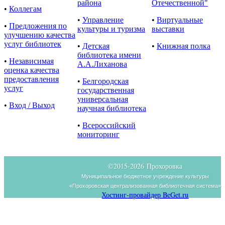
района
Отечественной"
•
Коллегам
•
Управление
•
Виртуальные
•
Предложения по
культуры и туризма
выставки
улучшению качества
услуг библиотек
•
Детская
•
Книжная полка
библиотека имени
•
Независимая
А.А.Лиханова
оценка качества
предоставления
•
Белгородская
услуг
государственная
универсальная
•
Вход / Выход
научная библиотека
•
Всероссийский
мониторинг
©2015-
2026 Прохоровка
Муниципальное бюджетное учреждение культуры
«Прохоровская централизованная библиотечная система»
Хостинг-провайдер BeGet.ru