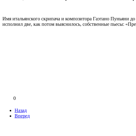
Имя итальянского скрипача и композитора Гаэтано Пуньяни до
исполнил две, как потом выяснилось, собственные пьесы: «Пр
0
Назад
Вперед