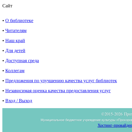
Сайт
•
О библиотеке
•
Читателям
•
Наш край
•
Для детей
•
Доступная среда
•
Коллегам
•
Предложения по улучшению качества услуг библиотек
•
Независимая оценка качества предоставления услуг
•
Вход / Выход
©2015-
2026 Про
Муниципальное бюджетное учреждение культуры «Прохоров
Хостинг-провайдер