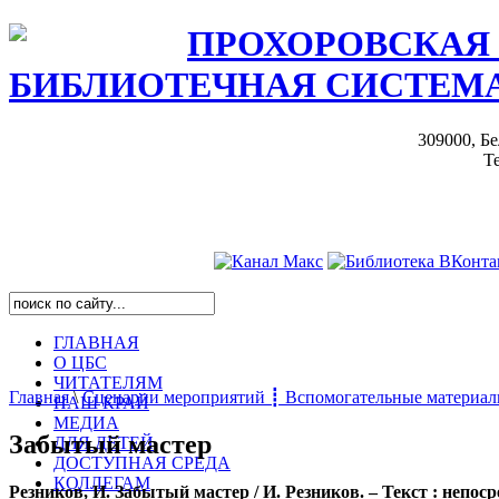
ПРОХОРОВСКАЯ
БИБЛИОТЕЧНАЯ СИСТЕМ
309000, Бе
Те
ГЛАВНАЯ
О ЦБС
ЧИТАТЕЛЯМ
Главная
\
Сценарии мероприятий ┋ Вспомогательные материа
НАШ КРАЙ
МЕДИА
Забытый мастер
ДЛЯ ДЕТЕЙ
ДОСТУПНАЯ СРЕДА
КОЛЛЕГАМ
Резников, И. Забытый мастер / И. Резников. – Текст : непоср