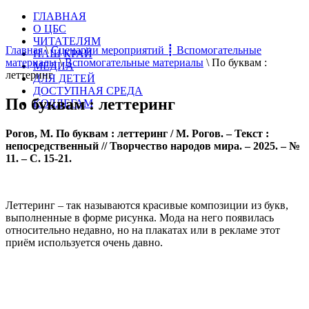
ГЛАВНАЯ
О ЦБС
ЧИТАТЕЛЯМ
Главная
\
Сценарии мероприятий ┋ Вспомогательные
НАШ КРАЙ
материалы
\
Вспомогательные материалы
\
По буквам :
МЕДИА
леттеринг
ДЛЯ ДЕТЕЙ
ДОСТУПНАЯ СРЕДА
По буквам : леттеринг
КОЛЛЕГАМ
Рого
в,
М
.
П
о
букв
а
м : леттеринг
/
М. Рого
в.
– Текст :
непосредственный // Творчество народов мира. – 2025. – №
1
1
. – С.
15
-
21
.
Леттеринг – так называются красивые композиции из букв,
выполненные в форме рисунка. Мода на него появилась
относительно недавно, но на плакатах или в рекламе этот
приём используется очень давно.