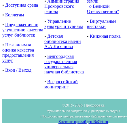
•
Администрация
земли
•
Доступная среда
Прохоровского
о Великой
района
Отечественной"
•
Коллегам
•
Управление
•
Виртуальные
•
Предложения по
культуры и туризма
выставки
улучшению качества
услуг библиотек
•
Детская
•
Книжная полка
библиотека имени
•
Независимая
А.А.Лиханова
оценка качества
предоставления
•
Белгородская
услуг
государственная
универсальная
•
Вход / Выход
научная библиотека
•
Всероссийский
мониторинг
©2015-
2026 Прохоровка
Муниципальное бюджетное учреждение культуры
«Прохоровская централизованная библиотечная система»
Хостинг-провайдер BeGet.ru