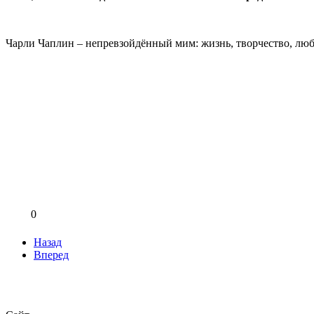
Чарли Чаплин – непревзойдённый мим: жизнь, творчество, лю
0
Назад
Вперед