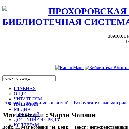
ПРОХОРОВСКАЯ
БИБЛИОТЕЧНАЯ СИСТЕМ
309000, Бе
Те
ГЛАВНАЯ
О ЦБС
ЧИТАТЕЛЯМ
Главная
\
Сценарии мероприятий ┋ Вспомогательные материа
НАШ КРАЙ
МЕДИА
Маг комедии : Чарли Чаплин
ДЛЯ ДЕТЕЙ
ДОСТУПНАЯ СРЕДА
КОЛЛЕГАМ
Вовк, И. Маг комедии / И. Вовк. –
Текст : непосредственный /