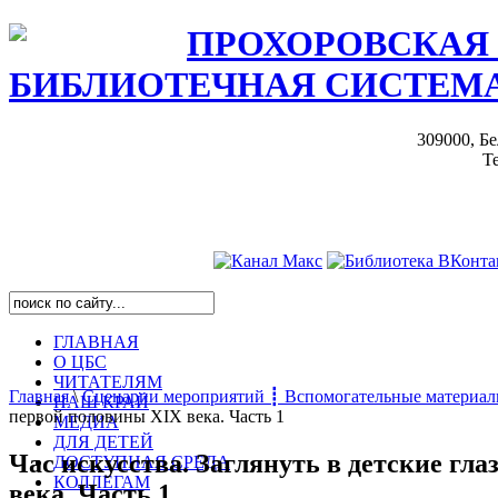
ПРОХОРОВСКАЯ
БИБЛИОТЕЧНАЯ СИСТЕМ
309000, Бе
Те
ГЛАВНАЯ
О ЦБС
ЧИТАТЕЛЯМ
Главная
\
Сценарии мероприятий ┋ Вспомогательные материа
НАШ КРАЙ
первой половины XIX века. Часть 1
МЕДИА
ДЛЯ ДЕТЕЙ
Час искусства. Заглянуть в детские гл
ДОСТУПНАЯ СРЕДА
КОЛЛЕГАМ
века. Часть 1