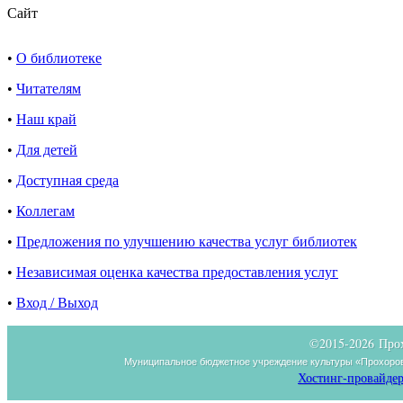
Сайт
•
О библиотеке
•
Читателям
•
Наш край
•
Для детей
•
Доступная среда
•
Коллегам
•
Предложения по улучшению качества услуг библиотек
•
Независимая оценка качества предоставления услуг
•
Вход / Выход
©2015-
2026 Про
Муниципальное бюджетное учреждение культуры «Прохоров
Хостинг-провайдер