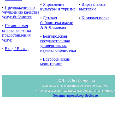
•
Управление
•
Виртуальные
•
Предложения по
культуры и туризма
выставки
улучшению качества
услуг библиотек
•
Детская
•
Книжная полка
библиотека имени
•
Независимая
А.А.Лиханова
оценка качества
предоставления
•
Белгородская
услуг
государственная
универсальная
•
Вход / Выход
научная библиотека
•
Всероссийский
мониторинг
©2015-
2026 Прохоровка
Муниципальное бюджетное учреждение культуры
«Прохоровская централизованная библиотечная система»
Хостинг-провайдер BeGet.ru