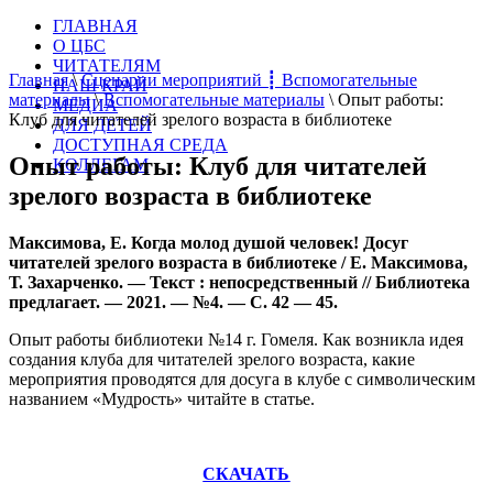
ГЛАВНАЯ
О ЦБС
ЧИТАТЕЛЯМ
Главная
\
Сценарии мероприятий ┋ Вспомогательные
НАШ КРАЙ
материалы
\
Вспомогательные материалы
\
Опыт работы:
МЕДИА
Клуб для читателей зрелого возраста в библиотеке
ДЛЯ ДЕТЕЙ
ДОСТУПНАЯ СРЕДА
Опыт работы: Клуб для читателей
КОЛЛЕГАМ
зрелого возраста в библиотеке
Максимова, Е. Когда молод душой человек! Досуг
читателей зрелого возраста в библиотеке / Е. Максимова,
Т. Захарченко. — Текст : непосредственный // Библиотека
предлагает. — 2021. — №4. — С. 42 — 45.
Опыт работы библиотеки №14 г. Гомеля. Как возникла идея
создания клуба для читателей зрелого возраста, какие
мероприятия проводятся для досуга в клубе с символическим
названием «Мудрость» читайте в статье.
СКАЧАТЬ