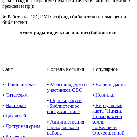
(для граждан с ограничениями жизнедеятельности, пожилых
граждан и пр.);
➤ Работать с CD, DVD из фонда библиотеки в помещении
библиотеки.
Будем рады видеть вас в нашей библиотеке!
Сайт
Полезные ссылки
Популярное
•
О библиотеке
•
Меры поддержки
•
Наши издания
участников СВО
•
Читателям
•
Новинки
•
Оценка услуги
•
Наш край
•
Виртуальная
«Библиотечное
карта "Память
обслуживание»
•
Для детей
Прохоровской
•
Администрация
земли
•
Доступная среда
Прохоровского
о Великой
района
Отечественной"
•
Коллегам