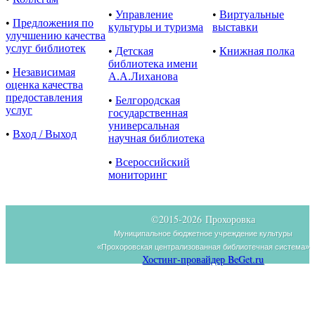
•
Управление
•
Виртуальные
•
Предложения по
культуры и туризма
выставки
улучшению качества
услуг библиотек
•
Детская
•
Книжная полка
библиотека имени
•
Независимая
А.А.Лиханова
оценка качества
предоставления
•
Белгородская
услуг
государственная
универсальная
•
Вход / Выход
научная библиотека
•
Всероссийский
мониторинг
©2015-
2026 Прохоровка
Муниципальное бюджетное учреждение культуры
«Прохоровская централизованная библиотечная система»
Хостинг-провайдер BeGet.ru