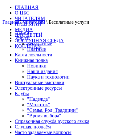
ГЛАВНАЯ
О ЦБС
ЧИТАТЕЛЯМ
Главная
\
Читателям
\
Бесплатные услуги
НАШ КРАЙ
МЕДИА
Акции
ДЛЯ ДЕТЕЙ
Услуги
ДОСТУПНАЯ СРЕДА
Бесплатные
КОЛЛЕГАМ
Платные
Карта лояльности
Книжная полка
Новинки
Наши издания
Наука и технологии
Виртуальные выставки
Электронные ресурсы
Клубы
"Надежда"
"Молоток"
"Семья. Род. Традиции"
"Время выбора"
Справочная служба русского языка
Слушая, познаём
Часто задаваемые вопросы