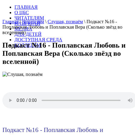
ГЛАВНАЯ
О ЦБС
ЧИТАТЕЛЯМ
Главная
\
Читателям
\
Слушая, познаём
\
Подкаст №16 -
НАШ КРАЙ
Поплавская Любовь и Поплавская Вера (Сколько звёзд во
МЕДИА
вселенной)
ДЛЯ ДЕТЕЙ
ДОСТУПНАЯ СРЕДА
Подкаст №16 - Поплавская Любовь и
КОЛЛЕГАМ
Поплавская Вера (Сколько звёзд во
вселенной)
Подкаст №16 - Поплавская Любовь и