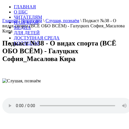
ГЛАВНАЯ
О ЦБС
ЧИТАТЕЛЯМ
Главная
\
Читателям
\
Слушая, познаём
\
Подкаст №38 - О
НАШ КРАЙ
видах спорта (ВСЁ ОБО ВСЁМ) - Галуцких София_Масалова
МЕДИА
Кира
ДЛЯ ДЕТЕЙ
ДОСТУПНАЯ СРЕДА
Подкаст №38 - О видах спорта (ВСЁ
КОЛЛЕГАМ
ОБО ВСЁМ) - Галуцких
София_Масалова Кира