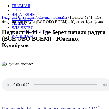
ГЛАВНАЯ
О ЦБС
ЧИТАТЕЛЯМ
Главная
\
Читателям
\
Слушая, познаём
\
Подкаст №44 - Где
НАШ КРАЙ
берёт начало радуга (ВСЁ ОБО ВСЁМ) - Юденко, Кулабухов
МЕДИА
ДЛЯ ДЕТЕЙ
Подкаст №44 - Где берёт начало радуга
ДОСТУПНАЯ СРЕДА
КОЛЛЕГАМ
(ВСЁ ОБО ВСЁМ) - Юденко,
Кулабухов
Подкаст №44 - Где берёт начало радуга (ВСЁ