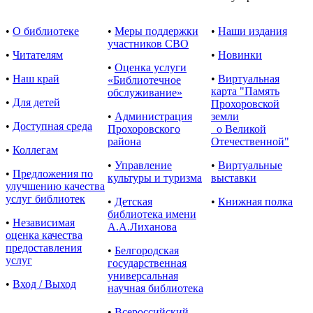
•
О библиотеке
•
Меры поддержки
•
Наши издания
участников СВО
•
Читателям
•
Новинки
•
Оценка услуги
•
Наш край
•
Виртуальная
«Библиотечное
карта "Память
обслуживание»
•
Для детей
Прохоровской
•
Администрация
земли
•
Доступная среда
Прохоровского
о Великой
района
Отечественной"
•
Коллегам
•
Управление
•
Виртуальные
•
Предложения по
культуры и туризма
выставки
улучшению качества
услуг библиотек
•
Детская
•
Книжная полка
библиотека имени
•
Независимая
А.А.Лиханова
оценка качества
предоставления
•
Белгородская
услуг
государственная
универсальная
•
Вход / Выход
научная библиотека
•
Всероссийский