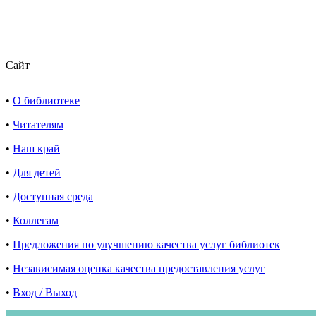
Сайт
•
О библиотеке
•
Читателям
•
Наш край
•
Для детей
•
Доступная среда
•
Коллегам
•
Предложения по улучшению качества услуг библиотек
•
Независимая оценка качества предоставления услуг
•
Вход / Выход