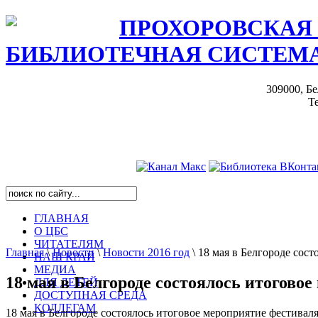
ПРОХОРОВСКАЯ
БИБЛИОТЕЧНАЯ СИСТЕМ
309000, Бе
Те
ГЛАВНАЯ
О ЦБС
ЧИТАТЕЛЯМ
Главная
\
Новости
\
Новости 2016 год
\
18 мая в Белгороде сост
НАШ КРАЙ
МЕДИА
18 мая в Белгороде состоялось итогово
ДЛЯ ДЕТЕЙ
ДОСТУПНАЯ СРЕДА
КОЛЛЕГАМ
18 мая в Белгороде состоялось итоговое мероприятие фестивал